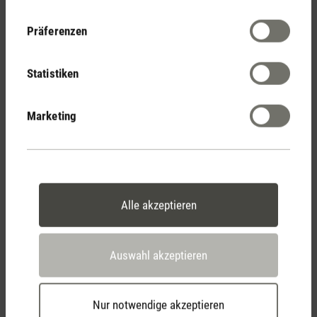
Höhere Temperaturen können die Flüchtigkeit von
Präferenzen
Geruchsmolekülen erhöhen, so dass sie sich schneller in der
Luft verbreiten, wenn die Luftfeuchtigkeit gleichzeitig niedrig
Statistiken
ist. Diese erhöhte Flüchtigkeit kann zu einer intensiveren
Wahrnehmung von Gerüchen führen, da unsere
Marketing
Geruchsrezeptoren eine höhere Konzentration von
Duftmolekülen aufnehmen.
Extreme Temperaturen, ob sehr heiss oder sehr kalt, können
unsere nasalen Sinnesrezeptoren beeinträchtigen. Zum
Alle akzeptieren
Beispiel können kalte Temperaturen eine vorübergehende
Nasenverstopfung verursachen, die den Luftstrom reduziert
und möglicherweise unsere Fähigkeit zu riechen
Auswahl akzeptieren
beeinträchtigt. Ebenso kann sehr heisses Wetter zu einer
trockenen Nase führen, was sich ebenfalls auf die
Geruchswahrnehmung auswirkt.
Nur notwendige akzeptieren