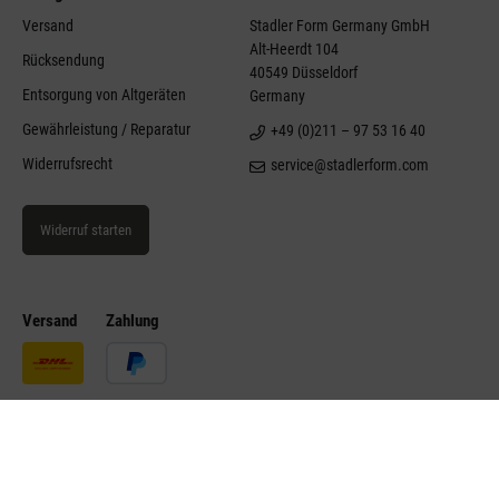
Versand
Stadler Form Germany GmbH
Alt-Heerdt 104
Rücksendung
40549 Düsseldorf
Entsorgung von Altgeräten
Germany
Gewährleistung / Reparatur
+49 (0)211 – 97 53 16 40
Widerrufsrecht
service@stadlerform.com
Widerruf starten
Versand
Zahlung
©Stadler Form 2026
Impressum
Datenschutz
AGB