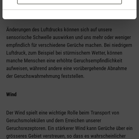
Luftdruck
Änderungen des Luftdrucks können sich auf unsere
sensorische Schwelle auswirken und uns mehr oder weniger
empfindlich für verschiedene Gerüche machen. Bei niedrigem
Luftdruck, zum Beispiel bei stürmischem Wetter, können
manche Menschen eine erhöhte Geruchsempfindlichkeit
aufweisen, während andere eine vorübergehende Abnahme
der Geruchswahrnehmung feststellen.
Wind
Der Wind spielt eine wichtige Rolle beim Transport von
Geruchsmolekülen und dem Erreichen unserer
Geruchsrezeptoren. Ein stärkerer Wind kann Gerüche über ein
grösseres Gebiet verstreuen, so dass es wahrscheinlicher