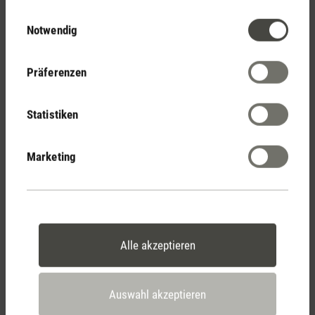
Stadler Form
Einwilligungsauswahl
Notwendig
Deine Vorteile
Präferenzen
Kostenloser Versand
ab € 50
Statistiken
Marketing
14 Tage Widerrufsrecht
Alle akzeptieren
2 Jahre Garantie mit
eigenem Servicecenter
Auswahl akzeptieren