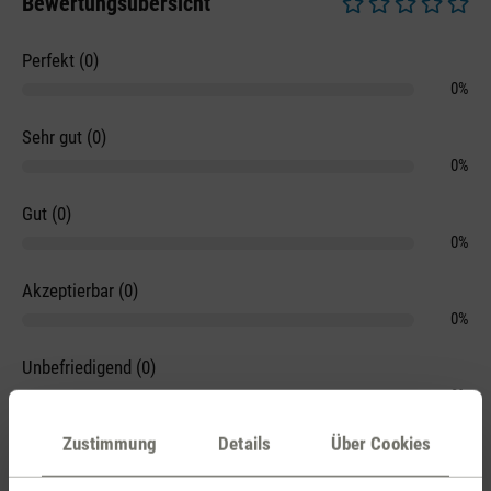
Bewertungsübersicht
Durchschnittliche 
Perfekt (0)
0%
Sehr gut (0)
0%
Gut (0)
0%
Akzeptierbar (0)
0%
Unbefriedigend (0)
0%
Zustimmung
Details
Über Cookies