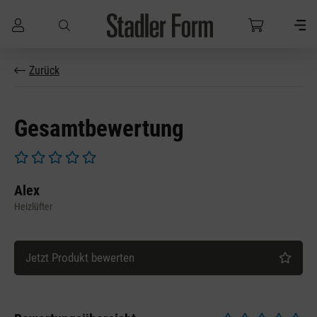
Zum Hauptinhalt springen
Zurück
Gesamtbewertung
Durchschnittliche Bewertung von 0 von 5 Sternen
Alex
Heizlüfter
Jetzt Produkt bewerten