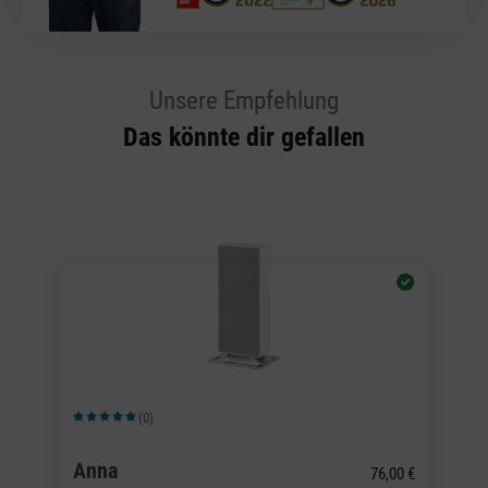
Unsere Empfehlung
Das könnte dir gefallen
(0)
Durchschnittliche Bewertung von 5 von 5 Sternen
Du
Anna
A
0 €
76,00 €