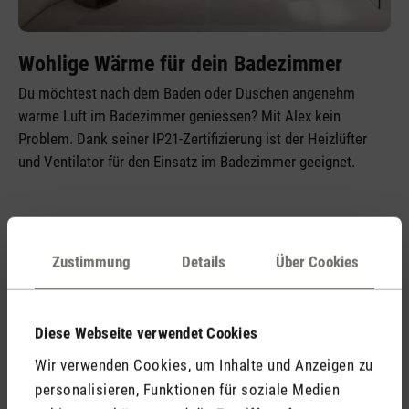
Wohlige Wärme für dein Badezimmer
Du möchtest nach dem Baden oder Duschen angenehm
warme Luft im Badezimmer geniessen? Mit Alex kein
Problem. Dank seiner IP21-Zertifizierung ist der Heizlüfter
und Ventilator für den Einsatz im Badezimmer geeignet.
Zustimmung
Details
Über Cookies
Gut zu wissen
Hier findest du wichtige Hinweise
Diese Webseite verwendet Cookies
Wir verwenden Cookies, um Inhalte und Anzeigen zu
Wie kann ich die Fernbedienung mit Alex
personalisieren, Funktionen für soziale Medien
verbinden?