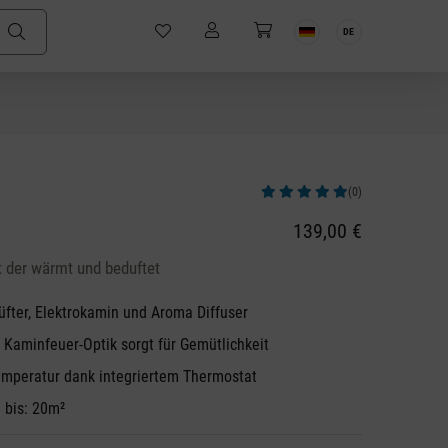
DE
(0)
Durchschnittliche Bewertung von 5 v
139,00 €
 der wärmt und beduftet
lüfter, Elektrokamin und Aroma Diffuser
 Kaminfeuer-Optik sorgt für Gemütlichkeit
mperatur dank integriertem Thermostat
 bis: 20m²