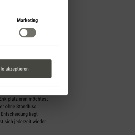
Marketing
lle akzeptieren
Design
Erik platzieren möchtest
der ohne Standfuss
e Entscheidung liegt
st sich jederzeit wieder