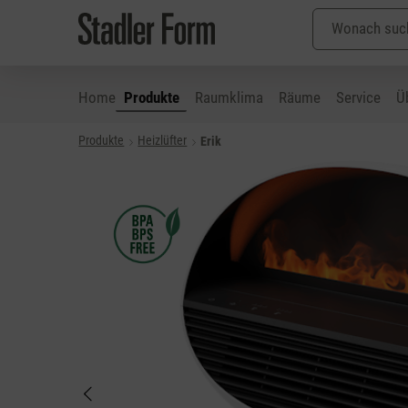
Home
Produkte
Raumklima
Räume
Service
Ü
Produkte
Heizlüfter
Erik
 Hauptinhalt springen
Zur Suche springen
Zur Hauptnavigation springen
Bildergalerie überspringen