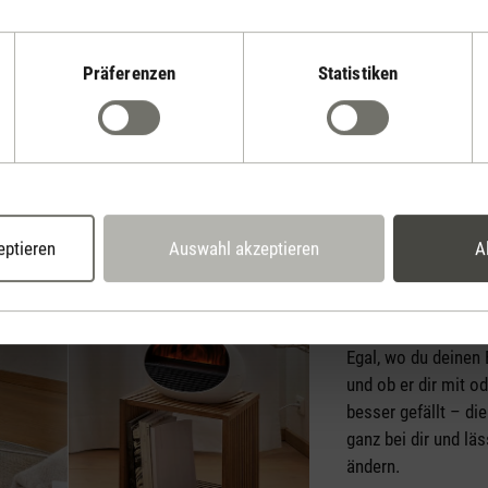
 genutzt werden. Er
n und digitalen
Präferenzen
Statistiken
st sich die
von 18 °C, 20 °C,
b ganz nach dem
en einstellen.
eptieren
Auswahl akzeptieren
A
Anpassbares 
Egal, wo du deinen 
und ob er dir mit o
besser gefällt – di
ganz bei dir und läs
ändern.