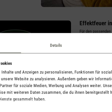
Effektfeuer i
Für den passenden
4 Farben zur Auswah
eine besonders nat
Details
Flammenwirkung so
für individuelle St
Lichtakzente. Soll
Cookies
sichtbar sein, könn
Inhalte und Anzeigen zu personalisieren, Funktionen für sozia
ausgeschaltet werd
f unsere Website zu analysieren. Außerdem geben wir Informat
Partner für soziale Medien, Werbung und Analysen weiter. Unse
se mit weiteren Daten zusammen, die du ihnen bereitgestellt h
Dienste gesammelt haben.
tur