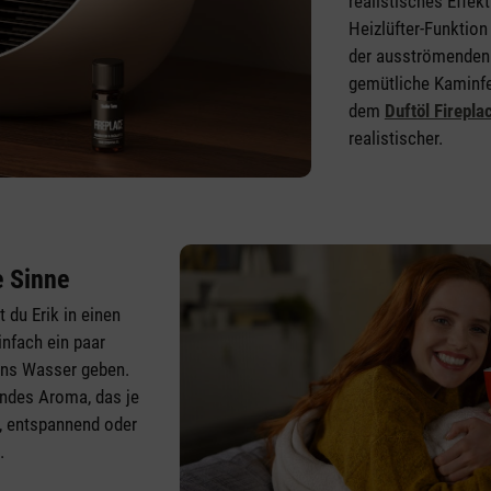
realistisches Effek
Heizlüfter-Funktion 
der ausströmenden
gemütliche Kaminf
dem
Duftöl Firepla
realistischer.
e Sinne
du Erik in einen
infach ein paar
ins Wasser geben.
endes Aroma, das je
, entspannend oder
.