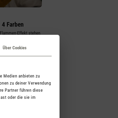
n 4 Farben
 Flammen-Effekt stehen
l: Bernsteinfarben für
urgetreue
Über Cookies
wie Rot, Blau und Grün
immungs- und
 kein Flammenspiel
en die LEDs
le Medien anbieten zu
en.
ionen zu deiner Verwendung
re Partner führen diese
ast oder die sie im