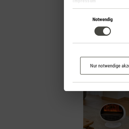
Impressum
Erik kann als Heizlüfter
Einwilligungsauswahl
verfügt über 2 Heizstufe
Notwendig
Thermostat. Dadurch läs
gewünschte Temperatur 
22 °C oder Dauerbetrie
persönlichen Wohlbefind
Nur notwendige akz