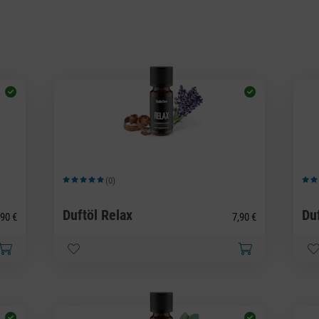
(0)
Durchschnittliche Bewertung von 5 von 5 Sternen
Durc
Duftöl Relax
Du
90 €
7,90 €