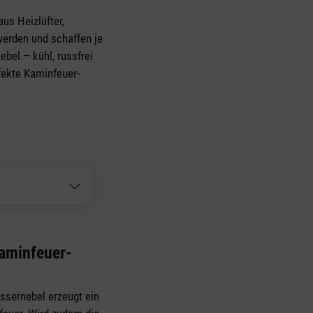
us Heizlüfter,
erden und schaffen je
bel – kühl, russfrei
fekte Kaminfeuer-
aminfeuer-
ssernebel erzeugt ein