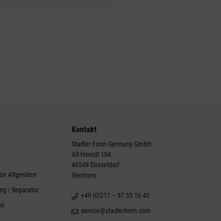
Kontakt
Stadler Form Germany GmbH
Alt-Heerdt 104
g
40549 Düsseldorf
on Altgeräten
Germany
ng / Reparatur
+49 (0)211 – 97 53 16 40
ht
service@stadlerform.com