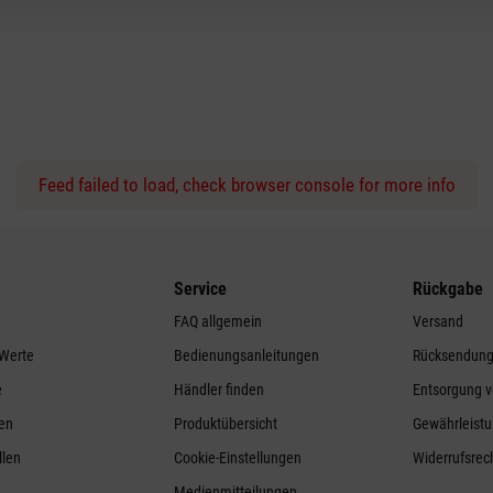
Feed failed to load, check browser console for more info
Service
Rückgabe
FAQ allgemein
Versand
 Werte
Bedienungsanleitungen
Rücksendun
e
Händler finden
Entsorgung v
ren
Produktübersicht
Gewährleistu
llen
Cookie-Einstellungen
Widerrufsrec
Medienmitteilungen