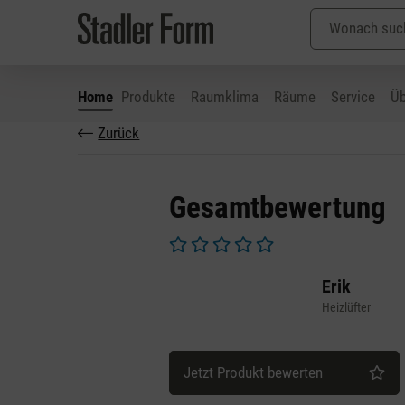
Home
Produkte
Raumklima
Räume
Service
Üb
Zurück
 Hauptinhalt springen
Zur Suche springen
Zur Hauptnavigation springen
Gesamtbewertung
Durchschnittliche Bewertung von 0 v
Erik
Heizlüfter
Jetzt Produkt bewerten