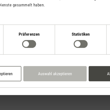
Dienste gesammelt haben.
Präferenzen
Statistiken
Stadler Form
Deine Vorteile
2 Jahre Garantie mit
14 Tage Widerrufsrecht
eigenem Servicecent
eptieren
Auswahl akzeptieren
A