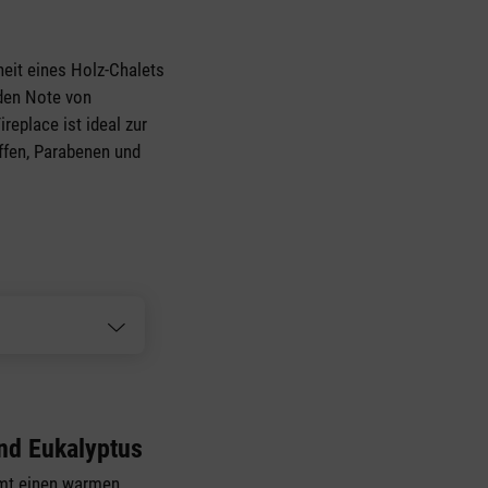
heit eines Holz-Chalets
nden Note von
replace ist ideal zur
ffen, Parabenen und
nd Eukalyptus
mt einen warmen,