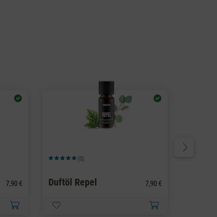
(0)
on 5 Sternen
Durchschnittliche Bewertung von 5 von 5 Sternen
Durchschnit
Duftöl Repel
Duftöl 
7,90 €
7,90 €