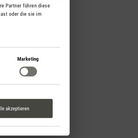
re Partner führen diese
ast oder die sie im
ffuser und mehr
schung ist die ideale
a Diffuser mit
Duft liefert den
Marketing
lriechenden Duft und
ptik noch realistischer
t ist zudem geeignet für
Luftbefeuchter,
deren Duftspendern.
lle akzeptieren