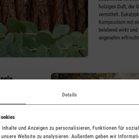
holzigen Duft, der 
vermittelt. Eukalypt
Komposition mit ein
belebend wirkt un
angenehm erfrischt
Seele
ndung von
Details
us schafft ein
nis. Dieser
Duft schenkt ein
Cookies
heit und lädt dazu
ch zu lassen und in
Inhalte und Anzeigen zu personalisieren, Funktionen für sozia
zutauchen.
f unsere Website zu analysieren. Außerdem geben wir Informat