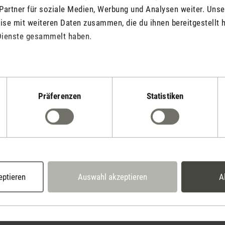
Partner für soziale Medien, Werbung und Analysen weiter. Unse
se mit weiteren Daten zusammen, die du ihnen bereitgestellt h
Dienste gesammelt haben.
Für Aroma Di
Die ätherische Ölmi
Ergänzung für Arom
Flammeneffekt. Der 
Präferenzen
Statistiken
passenden und woh
lässt die Flammen-O
erscheinen. Der Duf
die Anwendung mit 
Luftwäscher und an
eptieren
Auswahl akzeptieren
A