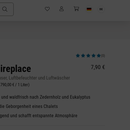
DE
(0)
Durchschnittliche Bewertung von 5 v
Fireplace
7,90 €
user, Luftbefeuchter und Luftwäscher
 790,00 € / 1 Liter)
 und waldfrisch nach Zedernholz und Eukalyptus
 die Geborgenheit eines Chalets
igend und schafft entspannte Atmosphäre