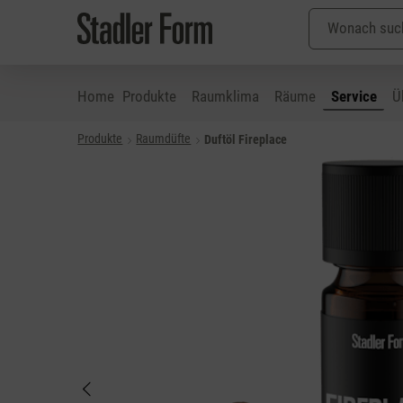
Home
Produkte
Raumklima
Räume
Service
Ü
Produkte
Raumdüfte
Duftöl Fireplace
 Hauptinhalt springen
Zur Suche springen
Zur Hauptnavigation springen
Bildergalerie überspringen