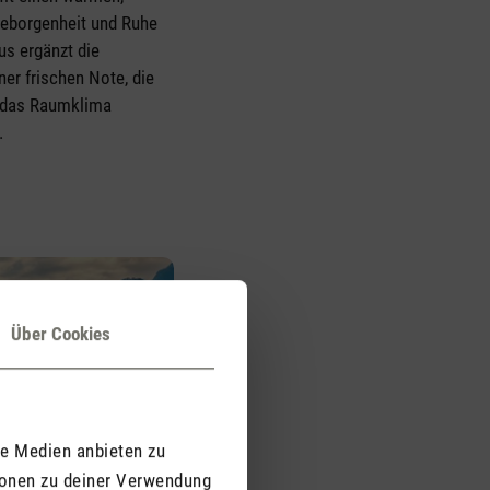
Geborgenheit und Ruhe
us ergänzt die
er frischen Note, die
d das Raumklima
.
Über Cookies
le Medien anbieten zu
ionen zu deiner Verwendung