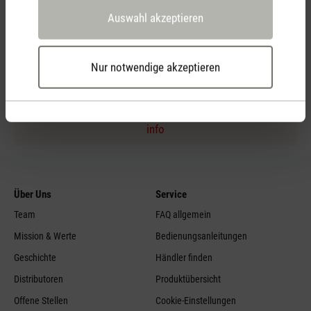
Auswahl akzeptieren
Persönliche Kaufberatung
per Telefon
Nur notwendige akzeptieren
Feed failed to load, check browser console for more
info
Über Uns
Service
Team
FAQ allgemein
Mission & Werte
Bedienungsanleitungen
Geschichte
Händler finden
Distributoren
Produktübersicht
Offene Stellen
Cookie-Einstellungen