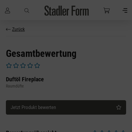
Zum Hauptinhalt springen
Zurück
Gesamtbewertung
Durchschnittliche Bewertung von 0 von 5 Sternen
Duftöl Fireplace
Raumdüfte
Jetzt Produkt bewerten