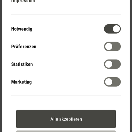
Impressum
Stadler Form
Deine Vorteile
Einwilligungsauswahl
Notwendig
Kostenloser Versand
Präferenzen
ab € 50
Statistiken
14 Tage Widerrufsrecht
Marketing
2 Jahre Garantie mit
eigenem Servicecenter
Alle akzeptieren