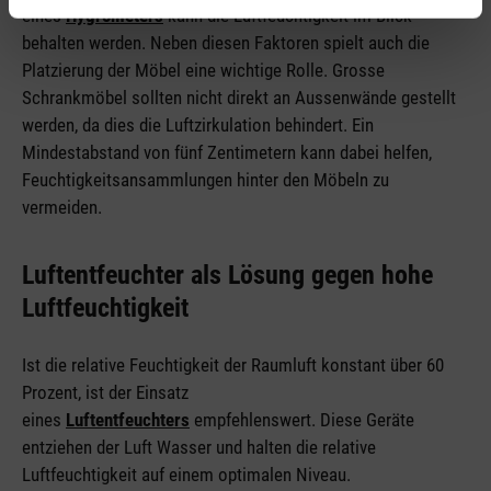
eines
Hygrometers
kann die Luftfeuchtigkeit im Blick
behalten werden. Neben diesen Faktoren spielt auch die
Platzierung der Möbel eine wichtige Rolle. Grosse
Schrankmöbel sollten nicht direkt an Aussenwände gestellt
werden, da dies die Luftzirkulation behindert. Ein
Mindestabstand von fünf Zentimetern kann dabei helfen,
Feuchtigkeitsansammlungen hinter den Möbeln zu
vermeiden.
Luftentfeuchter als Lösung gegen hohe
Luftfeuchtigkeit
Ist die relative Feuchtigkeit der Raumluft konstant über 60
Prozent, ist der Einsatz
eines
Luftentfeuchters
empfehlenswert. Diese Geräte
entziehen der Luft Wasser und halten die relative
Luftfeuchtigkeit auf einem optimalen Niveau.