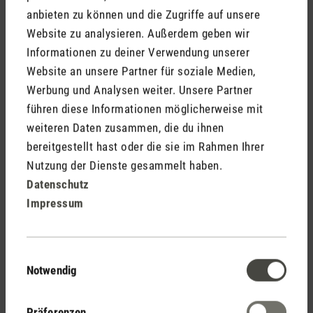
Möbeln und Textilien verursacht, sondern auch ernsthafte
anbieten zu können und die Zugriffe auf unsere
Gesundheitsrisiken birgt. Atemwegserkrankungen, Allergien
Website zu analysieren. Außerdem geben wir
und chronische Beschwerden können die Folge sein, zudem
Informationen zu deiner Verwendung unserer
besteht der Verdacht, dass Schimmel krebserzeugend sein
Website an unsere Partner für soziale Medien,
könnte.
Werbung und Analysen weiter. Unsere Partner
führen diese Informationen möglicherweise mit
Darüber hinaus fühlt sich ein zu feuchtes Raumklima auch
weiteren Daten zusammen, die du ihnen
einfach ungemütlich an. Eine optimale Luftfeuchtigkeit von
bereitgestellt hast oder die sie im Rahmen Ihrer
40–60 % sorgt hingegen für ein angenehmes und optimales
Nutzung der Dienste gesammelt haben.
Raumklima.
Datenschutz
Impressum
Einwilligungsauswahl
Notwendig
Präferenzen