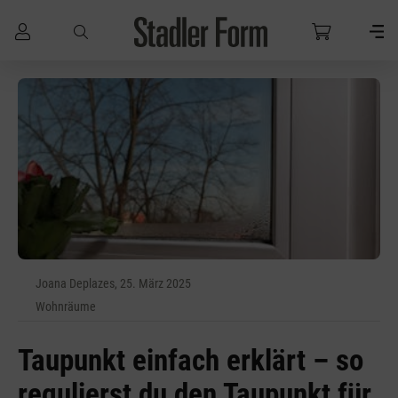
Zum Hauptinhalt springen
Joana Deplazes, 25. März 2025
Wohnräume
Taupunkt einfach erklärt – so
regulierst du den Taupunkt für