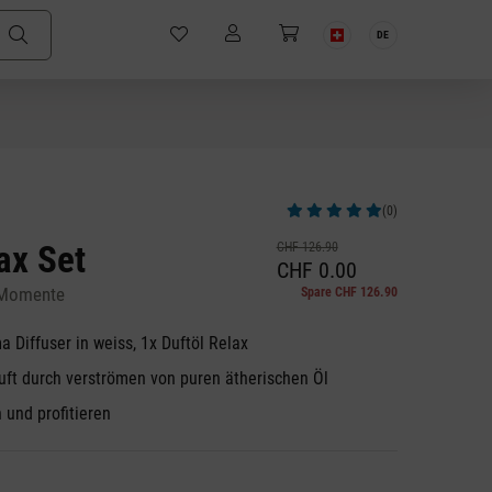
DE
(0)
Durchschnittliche Bewertung von 5 v
lax Set
CHF 126.90
CHF 0.00
e Momente
Spare CHF 126.90
a Diffuser in weiss, 1x Duftöl Relax
Duft durch verströmen von puren ätherischen Öl
 und profitieren