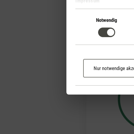
Impressum
Ihr elegantes Design, di
Handhabung und drei v
Einwilligungsauswahl
Intensitätsstufen mache
Notwendig
stilvollen und praktisch
jedem Raum.
Nur notwendige akz