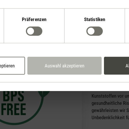
e einfache
erschiedene
n Ella zu einem
Präferenzen
Statistiken
en Begleiter in
Ohne BPA & 
eptieren
Auswahl akzeptieren
A
Dieses Produkt ent
(Bisphenol A) noch
Diese Stoffe komme
Kunststoffen vor un
gesundheitliche Ri
gewährleisten wir S
Unbedenklichkeit f