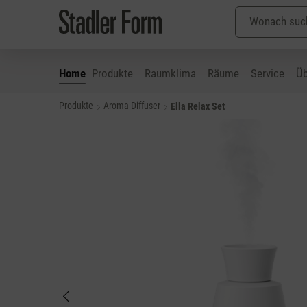
Home
Produkte
Raumklima
Räume
Service
Üb
Produkte
Aroma Diffuser
Ella Relax Set
 Hauptinhalt springen
Zur Suche springen
Zur Hauptnavigation springen
Bildergalerie überspringen