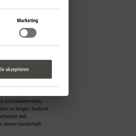
Marketing
BPS
lle akzeptieren
hält weder BPA
 BPS (Bisphenol S).
n in einigen
d sind bekannt dafür,
siken zu bergen. Dadurch
icherheit und
ür unsere Kundschaft.