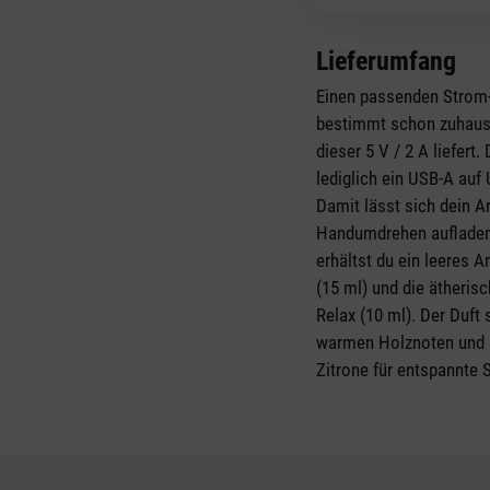
Lieferumfang
Einen passenden Strom-
bestimmt schon zuhause
dieser 5 V / 2 A liefert.
lediglich ein USB-A auf
Damit lässt sich dein A
Handumdrehen aufladen
erhältst du ein leeres 
(15 ml) und die ätheris
Relax (10 ml). Der Duft 
warmen Holznoten und
Zitrone für entspannte 