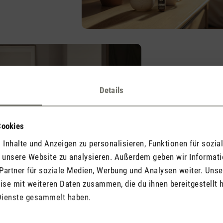
Lange Akku-L
Die lange Akku-Lau
Details
(Intensitätsstufe 1)
langanhaltenden Du
ständiges Aufladen
Cookies
Inhalte und Anzeigen zu personalisieren, Funktionen für sozia
f unsere Website zu analysieren. Außerdem geben wir Informat
Partner für soziale Medien, Werbung und Analysen weiter. Unse
se mit weiteren Daten zusammen, die du ihnen bereitgestellt h
Dienste gesammelt haben.
nktion und