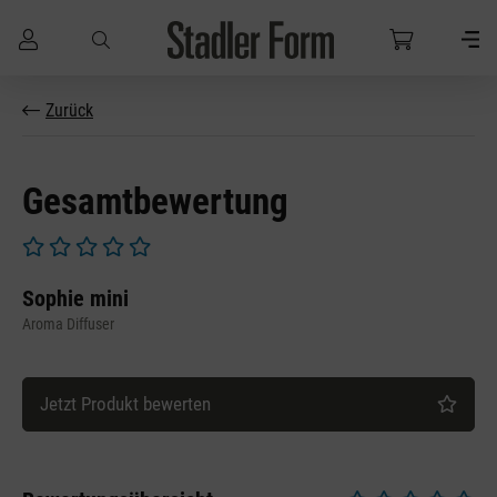
Zum Hauptinhalt springen
Zurück
Gesamtbewertung
Durchschnittliche Bewertung von 0 von 5 Sternen
Sophie mini
Aroma Diffuser
Jetzt Produkt bewerten