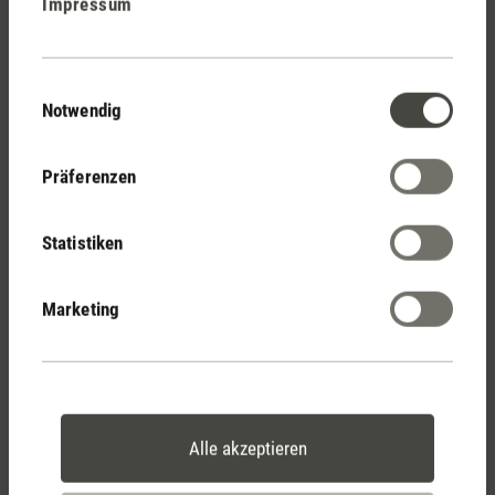
Impressum
Stadler Form
Deine Vorteile
Einwilligungsauswahl
Notwendig
Kostenloser Versand
ab CHF 50
Präferenzen
Statistiken
30 Tage
Marketing
Rückgaberecht
2 Jahre Garantie mit
Alle akzeptieren
eigenem Servicecenter