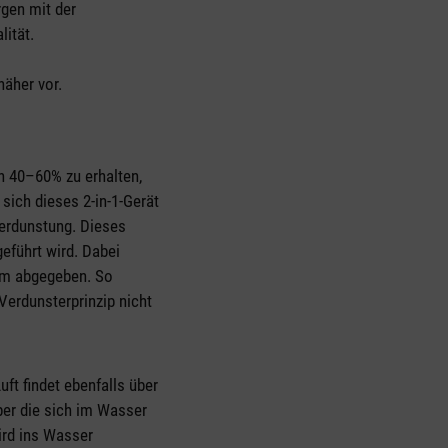
rgen mit der
lität.
näher vor.
n 40–60% zu erhalten,
 sich dieses 2-in-1-Gerät
Verdunstung. Dieses
geführt wird. Dabei
aum abgegeben. So
Verdunsterprinzip nicht
uft findet ebenfalls über
ber die sich im Wasser
ird ins Wasser