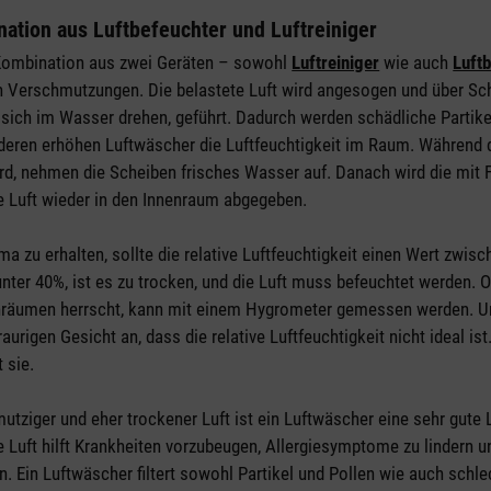
ation aus Luftbefeuchter und Luftreiniger
Kombination aus zwei Geräten – sowohl
Luftreiniger
wie auch
Luft
on Verschmutzungen. Die belastete Luft wird angesogen und über Sc
 sich im Wasser drehen, geführt. Dadurch werden schädliche Partik
ren erhöhen Luftwäscher die Luftfeuchtigkeit im Raum. Während 
d, nehmen die Scheiben frisches Wasser auf. Danach wird die mit F
te Luft wieder in den Innenraum abgegeben.
a zu erhalten, sollte die relative Luftfeuchtigkeit einen Wert zwi
 unter 40%, ist es zu trocken, und die Luft muss befeuchtet werden. 
räumen herrscht, kann mit einem Hygrometer gemessen werden. 
aurigen Gesicht an, dass die relative Luftfeuchtigkeit nicht ideal ist
t sie.
tziger und eher trockener Luft ist ein Luftwäscher eine sehr gute
 Luft hilft Krankheiten vorzubeugen, Allergiesymptome zu lindern u
. Ein Luftwäscher filtert sowohl Partikel und Pollen wie auch schl