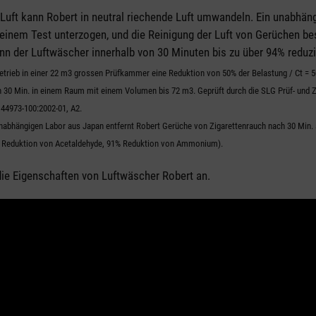
Luft kann Robert in neutral riechende Luft umwandeln. Ein unabhän
einem Test unterzogen, und die Reinigung der Luft von Gerüchen be
ann der Luftwäscher innerhalb von 30 Minuten bis zu über 94% reduzi
etrieb in einer 22 m3 grossen Prüfkammer eine Reduktion von 50% der Belastung / Ct = 5
 30 Min. in einem Raum mit einem Volumen bis 72 m3. Geprüft durch die SLG Prüf- und Z
44973-100:2002-01, A2.
abhängigen Labor aus Japan entfernt Robert Gerüche von Zigarettenrauch nach 30 Min. a
% Reduktion von Acetaldehyde, 91% Reduktion von Ammonium).
 die Eigenschaften von Luftwäscher Robert an.