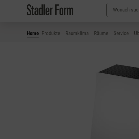
Home
Produkte
Raumklima
Räume
Service
Üb
 Hauptinhalt springen
Zur Suche springen
Zur Hauptnavigation springen