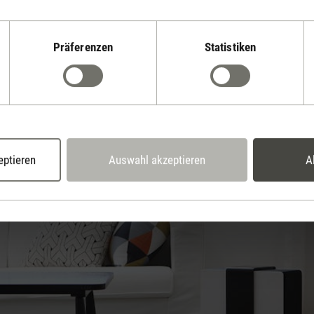
 die Eigenschaften von Luftwäscher George an.
Präferenzen
Statistiken
eptieren
Auswahl akzeptieren
A