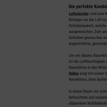
Die perfekte Kombin
Luftwäscher
sind eine 
Reinigen sie die Luft v
Scheibenpaket), welche
ausgewaschen. Zum ande
Scheiben gewaschen wir
angereicherte, gereinig
Um ein ideales Raumklim
Ist die Luftfeuchtigkeit
Raumklima in den Wohn
Selina
zeigt mit einem tr
Raumklima, dann lächel
In einem Raum mit schmu
befeuchtete und saubere
allgemeine Wohlbefinden