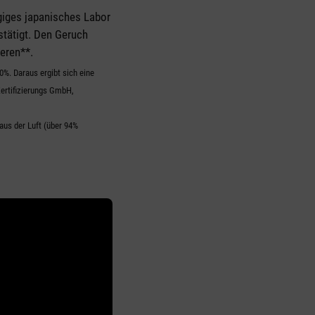
giges japanisches Labor
stätigt. Den Geruch
eren**.
0%. Daraus ergibt sich eine
ertifizierungs GmbH,
us der Luft (über 94%