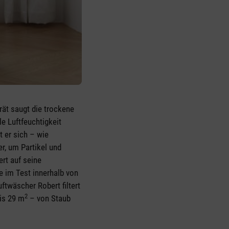
erät saugt die trockene
le Luftfeuchtigkeit
t er sich – wie
r, um Partikel und
ert auf seine
e im Test innerhalb von
ftwäscher Robert filtert
2
bis 29 m
– von Staub