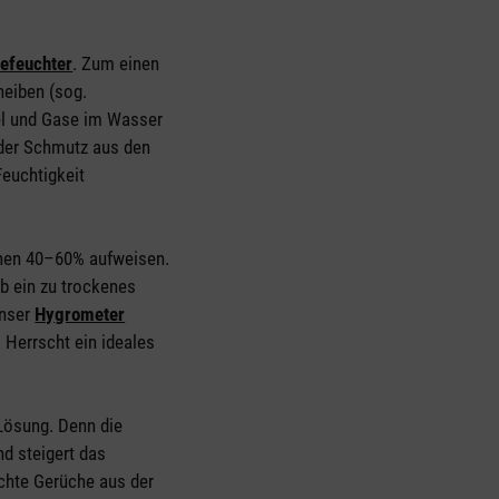
befeuchter
. Zum einen
heiben (sog.
el und Gase im Wasser
der Schmutz aus den
euchtigkeit
schen 40–60% aufweisen.
Ob ein zu trockenes
Unser
Hygrometer
. Herrscht ein ideales
 Lösung. Denn die
nd steigert das
echte Gerüche aus der