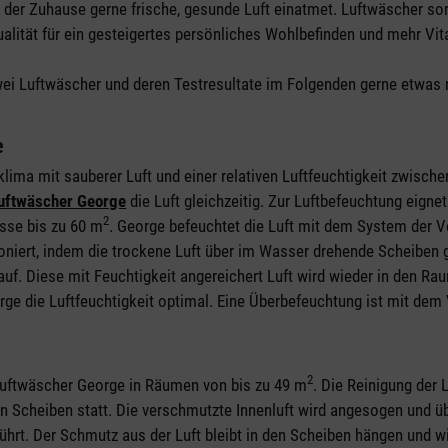
n, der Zuhause gerne frische, gesunde Luft einatmet. Luftwäscher so
alität für ein gesteigertes persönliches Wohlbefinden und mehr Vita
zwei Luftwäscher und deren Testresultate im Folgenden gerne etwas 
e
ma mit sauberer Luft und einer relativen Luftfeuchtigkeit zwische
uftwäscher George
die Luft gleichzeitig. Zur Luftbefeuchtung eignet
2
sse bis zu 60 m
. George befeuchtet die Luft mit dem System der 
tioniert, indem die trockene Luft über im Wasser drehende Scheiben 
auf. Diese mit Feuchtigkeit angereichert Luft wird wieder in den R
ge die Luftfeuchtigkeit optimal. Eine Überbefeuchtung ist mit dem 
2
 Luftwäscher George in Räumen von bis zu 49 m
. Die Reinigung der L
 Scheiben statt. Die verschmutzte Innenluft wird angesogen und ü
hrt. Der Schmutz aus der Luft bleibt in den Scheiben hängen und w