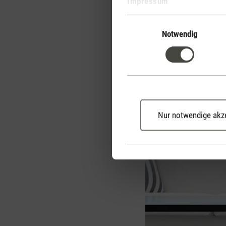
Impressum
Luftfeuchtigkeit.
Einwilligungsauswahl
Sieh dir das Video über
Notwendig
Luftwäscher Robert
Nur notwendige akz