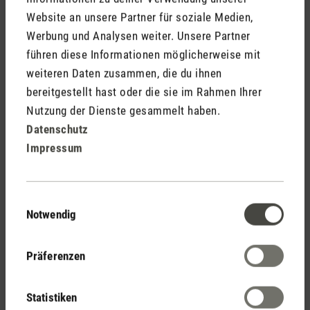
Website an unsere Partner für soziale Medien,
Auf jeden Fall! Während der Saison bin ich häufig 3-4 Tage
Werbung und Analysen weiter. Unsere Partner
pro Woche unterwegs. Wenn ich weg bin, stelle ich den
führen diese Informationen möglicherweise mit
Hygrostat auf 45% Luftfeuchtigkeit ein. Somit ist mein
Zimmer stets gut befeuchtet und George steht nicht vor einer
weiteren Daten zusammen, die du ihnen
Herkulesaufgabe. Bei 45% Ziel-Luftfeuchtigkeit reicht mir der
bereitgestellt hast oder die sie im Rahmen Ihrer
Wassertank 4 Tage und hat sogar noch Reserve. Das liegt
Nutzung der Dienste gesammelt haben.
sicher daran, dass George nur dann läuft, wenn er muss.
Datenschutz
Impressum
Einwilligungsauswahl
Notwendig
Präferenzen
Statistiken