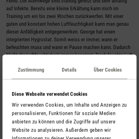
Feind. Die Atemwege sind ständig gereizt und sehr anfällig
auf Infekte. Bereits eine kleine Erkältung kann mich im
Training um ein bis zwei Wochen zurückwerfen. Mit einer
guten und konstant hohen Luftfeuchtigkeit kann man genau
dieser Anfälligkeit entgegenwirken. George hat einen
integrierten Hygrostat. Somit weiss er immer, wann er
befeuchten muss und wann er Pause machen kann. Dadurch
bleibt die Luftfeuchtigkeit immer konstant. Doch feuchte Luft
allein schützt noch nicht vor Krankheiten. Die Luft sollte
Zustimmung
Details
Über Cookies
auch sauber sein. Wer kann das besser als George?
Feuchte Luft bringt mir auch in der Regeneration etwas.
Diese Webseite verwendet Cookies
Genügend Flüssigkeit aufnehmen ist grundlegend für die
Erholung. Doch viel trinken nützt nichts, wenn mir die
Wir verwenden Cookies, um Inhalte und Anzeigen zu
Raumluft die Feuchtigkeit aus der Lunge, sprich aus der
personalisieren, Funktionen für soziale Medien
Atemluft, entzieht.
anbieten zu können und die Zugriffe auf unsere
Website zu analysieren. Außerdem geben wir
Lasse ich George laufen, wenn ich verreise?
Informationen zu deiner Verwendung unserer