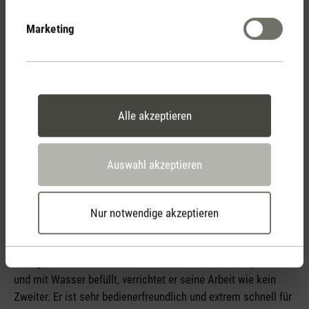
Marketing
Wie reinige ich George?
Nichts einfacher als das. Die Wasserwanne, wie auch das
Scheibenpaket, das die Luft reinigt, kann ganz einfach in die
Spülmaschine gelegt werden. Nach einem Waschgang ist
George bereits wieder sauber und gleich auch einsatzbereit.
Alle akzeptieren
Auch der Luftfilter kann ganz einfach mit einem feuchten
Lappen abgewischt und das Lufteintrittsgitter kann mit dem
Staubsauger gereinigt werden. Leider kann ich keine Tipps
Auswahl akzeptieren
zum Entkalken geben, denn in Davos ist das Wasser so
weich, dass es kaum Ablagerungen gibt.
Nur notwendige akzeptieren
Was gefällt mir an George am meisten?
George
hat mich auf viele Arten überrascht. Einmal platziert
und mit Wasser befüllt, verrichtet er seine Arbeit wie kein
Zweiter. Er ist sehr bedienerfreundlich und extrem schnell für