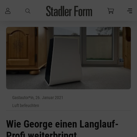
Zum Hauptinhalt springen
Gastautor*in, 26. Januar 2021
Luft befeuchten
Wie George einen Langlauf-
Profi weiterbringt