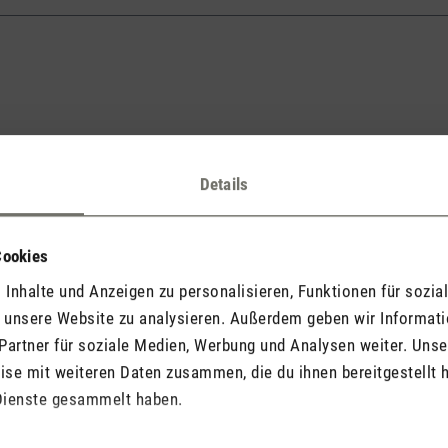
Details
Cookies
igen (Deine E-Mail wird nie öffentlich angezeigt).
Inhalte und Anzeigen zu personalisieren, Funktionen für sozia
f unsere Website zu analysieren. Außerdem geben wir Informat
Partner für soziale Medien, Werbung und Analysen weiter. Unse
se mit weiteren Daten zusammen, die du ihnen bereitgestellt h
Dienste gesammelt haben.
r sind Pflichtfelder.