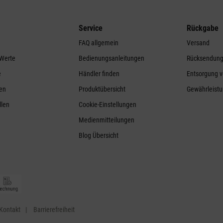
Service
Rückgabe
FAQ allgemein
Versand
 Werte
Bedienungsanleitungen
Rücksendun
e
Händler finden
Entsorgung v
ren
Produktübersicht
Gewährleistu
llen
Cookie-Einstellungen
Medienmitteilungen
Blog Übersicht
Kontakt
Barrierefreiheit