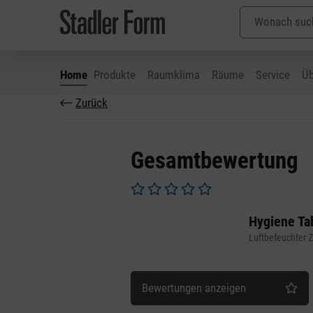
Home
Produkte
Raumklima
Räume
Service
Üb
Zurück
 Hauptinhalt springen
Zur Suche springen
Zur Hauptnavigation springen
Gesamtbewertung
Durchschnittliche Bewertung von 0 v
Hygiene Tab
Luftbefeuchter 
Bewertungen anzeigen