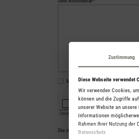
Dein Kommentar*
Zustimmung
Diese Webseite verwendet 
Meinen Namen nicht öffentlich anze
Wir verwenden Cookies, um 
können und die Zugriffe au
unserer Website an unsere 
Informationen möglicherwei
Rahmen Ihrer Nutzung der 
Die mit einem Stern (*) markierten Felde
Datenschutz