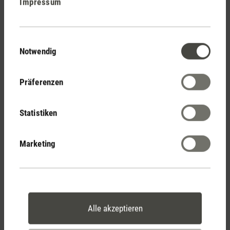
Impressum
Stadler Form
Deine Vorteile
Einwilligungsauswahl
Notwendig
Kostenloser Versand
ab CHF 50
Präferenzen
Statistiken
30 Tage
Marketing
Rückgaberecht
2 Jahre Garantie mit
Alle akzeptieren
eigenem Servicecenter