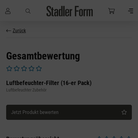
Zum Hauptinhalt springen
Zurück
Gesamtbewertung
Durchschnittliche Bewertung von 0 von 5 Sternen
Luftbefeuchter-Filter (16-er Pack)
Luftbefeuchter Zubehör
Jetzt Produkt bewerten