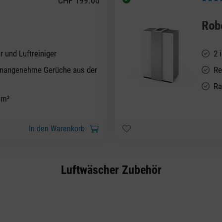
CHF 199.00
n 4.92 von 5 Sternen
Durchsc
Rob
r und Luftreiniger
2 
d unangenehme Gerüche aus der
Re
Ra
 m²
In den Warenkorb
Luftwäscher Zubehör