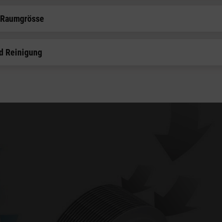
 Raumgrösse
d Reinigung