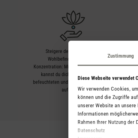
Keine
Steigere dein allgemeines
Zustimmung
od
Wohlbefinden und deine
Luft
Konzentration: Mit einem Luftwäscher
E
kannst du dich in einer optimal
Diese Webseite verwendet 
befeuchteten und sauberen Umgebung
Wir verwenden Cookies, um 
aufhalten.
können und die Zugriffe au
unserer Website an unsere 
Informationen möglicherwei
Rahmen Ihrer Nutzung der 
Datenschutz