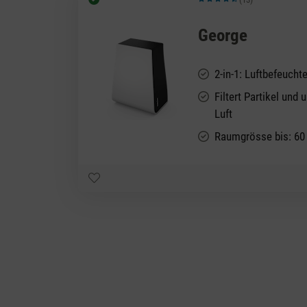
Durchschnittliche Bewertung vo
George
2-in-1: Luftbefeuchte
Filtert Partikel un
Luft
Raumgrösse bis: 60