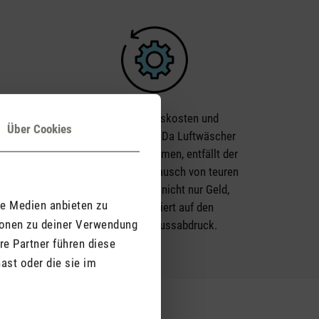
ergien:
Geringe Betriebskosten und
Über Cookies
Wartungsaufwand: Da Luftwäscher
pfen
ohne Filter auskommen, entfällt der
chtete
regelmässige Austausch von teuren
t.
Filtern. Das spart nicht nur Geld,
le Medien anbieten zu
Pollen
sondern reduziert auf den
ionen zu deiner Verwendung
 Luft.
ökologischen Fussabdruck.
re Partner führen diese
ast oder die sie im
g