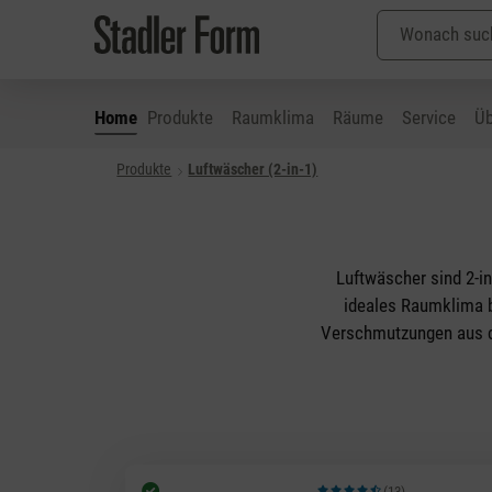
Home
Produkte
Raumklima
Räume
Service
Üb
Produkte
Luftwäscher (2-in-1)
 Hauptinhalt springen
Zur Suche springen
Zur Hauptnavigation springen
Luftwäscher sind 2-in
ideales Raumklima b
Verschmutzungen aus de
(13)