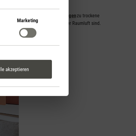
Ursachen
Auswirkungen
und welche
und
zu trockene
Marketing
chen und Auswirkungen verschmutzter Raumluft sind.
lle akzeptieren