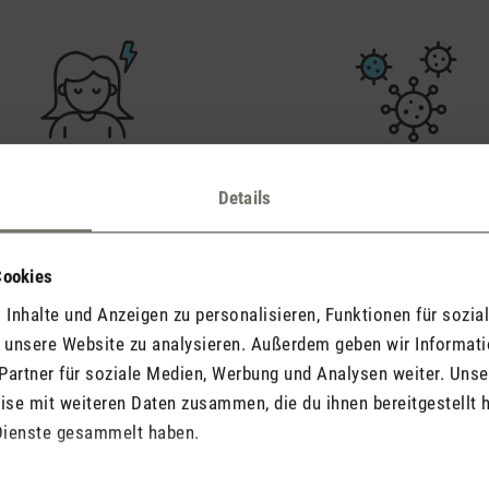
 statisch aufgeladenen Haare
Hilfe bei Krankheiten und All
Details
er Gegenstände mehr: Ein
Symptome wie Husten,
wäscher minimiert statische
Halsschmerzen und Schnu
lektrizität und den damit
werden durch optimal befeu
Cookies
verbundenen Ärger.
und saubere Luft reduzier
Inhalte und Anzeigen zu personalisieren, Funktionen für sozia
Luftwäscher waschen zudem 
f unsere Website zu analysieren. Außerdem geben wir Informat
und andere Allergene aus der
Partner für soziale Medien, Werbung und Analysen weiter. Unse
se mit weiteren Daten zusammen, die du ihnen bereitgestellt h
Dienste gesammelt haben.
Die Welt der Luftbefeuchtung und Luftreinigun