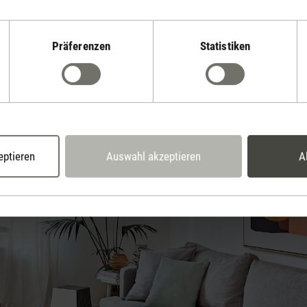
Luft befeuchten
ideale Luftfeuchtigkeit
erklären wir dir, was die
ist 
Präferenzen
Statistiken
seite rund um das Thema Luft reinigen erklären wir dir, was die Ursa
eptieren
Auswahl akzeptieren
A