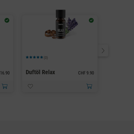
(0)
(1)
 5 Sternen
Durchschnittliche Bewertung von 5 von 5 Sternen
Durchschnittlic
Duft-Pin 
Duftöl Relax
Orchid
16.90
CHF 9.90