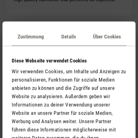
21. März 2022 08:13
Zustimmung
Details
Über Cookies
Bewertung mit 5 von 5 Sternen
Tolle Maschine
Diese Webseite verwendet Cookies
Stylisches Gerät, mit toller Funktionalität.
Wir verwenden Cookies, um Inhalte und Anzeigen zu
personalisieren, Funktionen für soziale Medien
anbieten zu können und die Zugriffe auf unsere
Website zu analysieren. Außerdem geben wir
21. März 2022 10:20
Informationen zu deiner Verwendung unserer
Website an unsere Partner für soziale Medien,
Werbung und Analysen weiter. Unsere Partner
Bewertung mit 5 von 5 Sternen
Macht spass
führen diese Informationen möglicherweise mit
Dieses Produkt macht echt Spass. Sehr toll.
weiteren Daten zusammen, die du ihnen