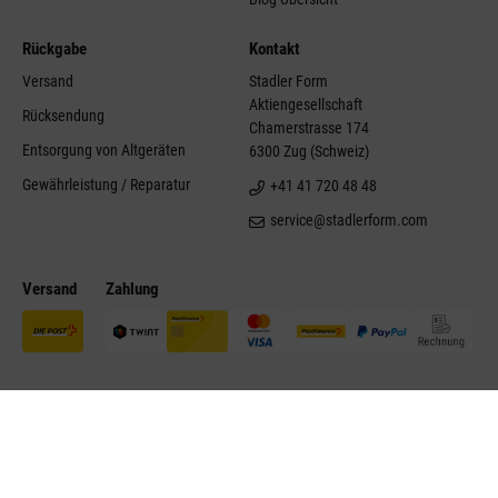
Rückgabe
Kontakt
Versand
Stadler Form
Aktiengesellschaft
Rücksendung
Chamerstrasse 174
Entsorgung von Altgeräten
6300 Zug (Schweiz)
Gewährleistung / Reparatur
+41 41 720 48 48
service@stadlerform.com
Versand
Zahlung
©Stadler Form 2026
Impressum
Datenschutz
AGB
Kontakt
Barrierefreiheit