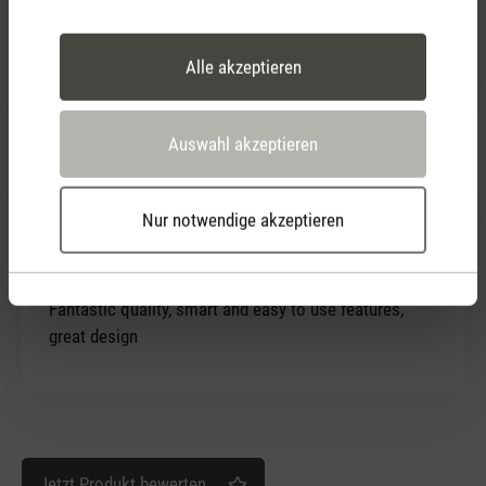
sympathique. L’humidificateur fonctionne bien. Le
service après-vente a réagi rapidement a mes
Alle akzeptieren
problèmes et m’a fourni une solution rapidement.
Auswahl akzeptieren
16. Januar 2021 00:00
Nur notwendige akzeptieren
Bewertung mit 5 von 5 Sternen
Eva air humidifier
Fantastic quality, smart and easy to use features,
great design
Jetzt Produkt bewerten