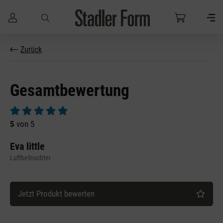
Zum Hauptinhalt springen
Zurück
Gesamtbewertung
Durchschnittliche Bewertung von 5 von 5 Sternen
5
von 5
Eva little
Luftbefeuchter
Jetzt Produkt bewerten