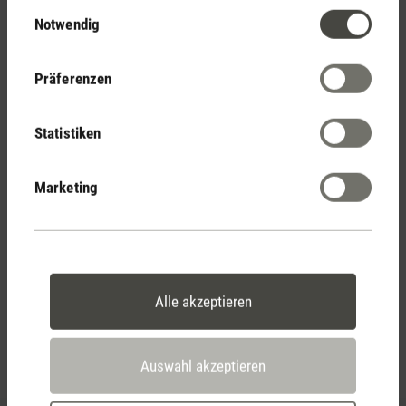
30 Tage
Einwilligungsauswahl
Notwendig
Rückgaberecht
Präferenzen
2 Jahre Garantie mit
Statistiken
eigenem Servicecenter
Marketing
Persönliche Kaufberatung
per Telefon oder Live-Chat
Alle akzeptieren
Feed failed to load, check browser console for more
info
Auswahl akzeptieren