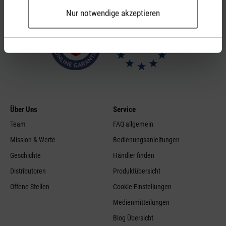
Nur notwendige akzeptieren
Über Uns
Service
Team
FAQ allgemein
Mission & Werte
Bedienungsanleitungen
Geschichte
Händler finden
Distributoren
Produktübersicht
Offene Stellen
Cookie-Einstellungen
Medienmitteilungen
Blog Übersicht