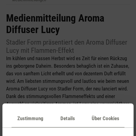
Medienmitteilung Aroma
Diffuser Lucy
Stadler Form präsentiert den Aroma Diffuser
Lucy mit Flammen-Effekt
Im kühlen und nassen Herbst wird es Zeit für einen Rückzug
ins geborgene Daheim. Besonders behaglich ist ein Zuhause,
das von sanftem Licht erhellt und von dezentem Duft erfüllt
wird. Am liebsten stimmungsvoll und lautlos wie beim neuen
Aroma Diffuser Lucy von Stadler Form, der neu lanciert wird.
Dank des stimmungsvollen Flammeneffekts und einer
Auswahl an vielseitigen Aromen, ist Lucy eine unverzichtbare
Begleiterin an Herbst- und Winterabenden.
Zustimmung
Details
Über Cookies