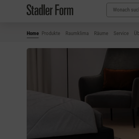
Home
Produkte
Raumklima
Räume
Service
Üb
 Hauptinhalt springen
Zur Suche springen
Zur Hauptnavigation springen