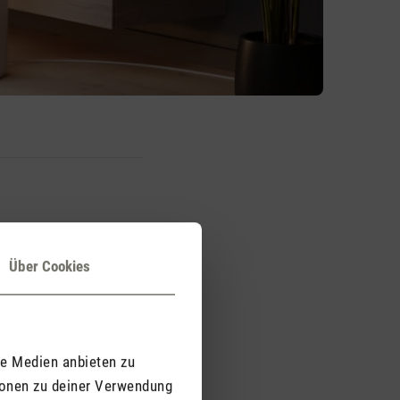
Über Cookies
 tritt besonders in
ann Schlafstörungen
tscheidend für das
le Medien anbieten zu
 UV-Technologie für
ionen zu deiner Verwendung
ption zur Beduftung mit