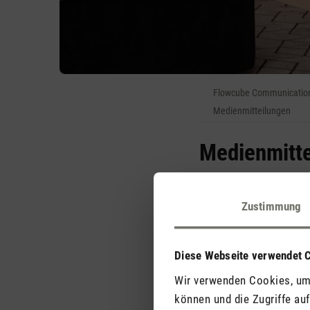
Flowcube Communication
Medienmitteilungen
Medienmitte
Hygienische Luft
Zustimmung
Trockene Luft kann das 
beheizten oder klimatis
Diese Webseite verwendet 
begünstigen und die Ko
Wir verwenden Cookies, um 
tägliche Wohlgefühl. Sta
können und die Zugriffe au
keimfreie Befeuchtung, 