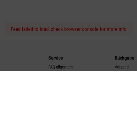
Feed failed to load, check browser console for more info
Service
Rückgabe
FAQ allgemein
Versand
 Werte
Bedienungsanleitungen
Rücksendun
e
Händler finden
Entsorgung v
ren
Produktübersicht
Gewährleistu
llen
Cookie-Einstellungen
Medienmitteilungen
Blog Übersicht