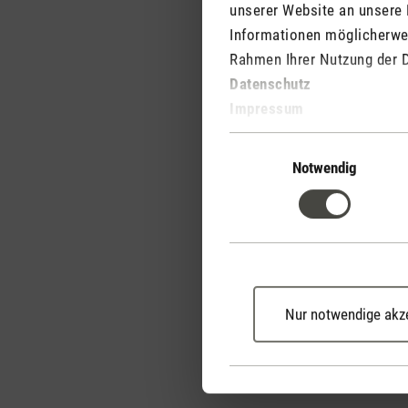
unserer Website an unsere 
ätherischen Ölen machen
Informationen möglicherwei
Weiss und Schwarz über
Rahmen Ihrer Nutzung der 
Datenschutz
Impressum
Medienmitteilung Luft
Einwilligungsauswahl
Notwendig
Medienmitteilung Luft
Nur notwendige akz