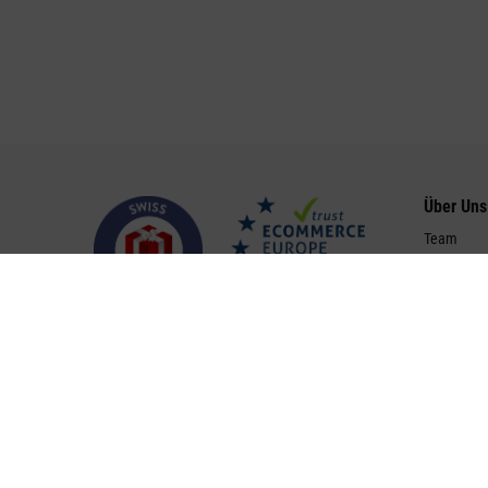
Über Uns
Team
Mission &
Geschicht
Distributo
Offene Ste