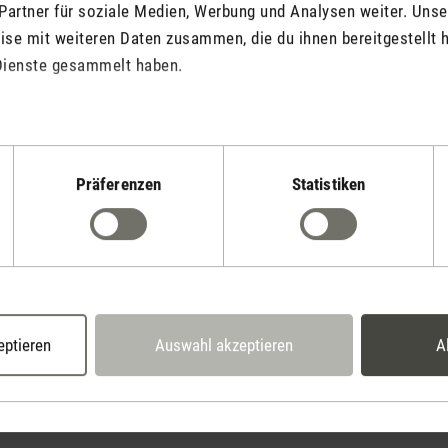
Partner für soziale Medien, Werbung und Analysen weiter. Unse
 Oliver zu einem hilfreichen Mitbewohner, der ausserdem mit einem
se mit weiteren Daten zusammen, die du ihnen bereitgestellt h
zeugt.
Dienste gesammelt haben.
befeuchter Oliver
Präferenzen
Statistiken
befeuchter Oliver.doc
eptieren
Auswahl akzeptieren
A