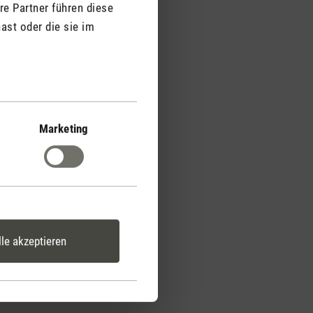
re Partner führen diese
 stilvollem Design in
ast oder die sie im
Marketing
lle akzeptieren