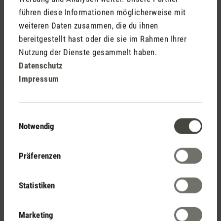
führen diese Informationen möglicherweise mit
weiteren Daten zusammen, die du ihnen
(13)
Durchschnittliche Bewertung von 4.92 von 5 Sternen
bereitgestellt hast oder die sie im Rahmen Ihrer
George
Nutzung der Dienste gesammelt haben.
CHF 199.00
Datenschutz
Impressum
Einwilligungsauswahl
Notwendig
Präferenzen
Stadler Form
Deine Vorteile
Statistiken
Marketing
Kostenloser Versand