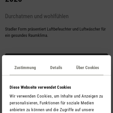
Durchatmen und wohlfühlen
Stadler Form präsentiert Luftbefeuchter und Luftwäscher für
ein gesundes Raumklima.
Trendletter Luftbefeuchter 2025
Zustimmung
Details
Über Cookies
Trendletter Luftbefeuchter 2025.doc
Diese Webseite verwendet Cookies
Wir verwenden Cookies, um Inhalte und Anzeigen zu
personalisieren, Funktionen für soziale Medien
anbieten zu können und die Zugriffe auf unsere