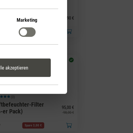
(0)
hschnittliche Bewertung von 5 von 5 Sternen
ft-Pin Yellow
illa
7,90 €
Marketing
lle akzeptieren
(0)
hschnittliche Bewertung von 5 von 5 Sternen
ftbefeuchter-Filter
95,00 €
6-er Pack)
98,00 €
Spare 3,00 €