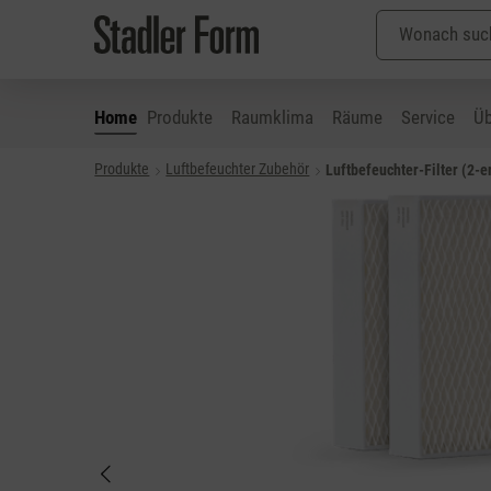
Home
Produkte
Raumklima
Räume
Service
Üb
Produkte
Luftbefeuchter Zubehör
Luftbefeuchter-Filter (2-e
 Hauptinhalt springen
Zur Suche springen
Zur Hauptnavigation springen
Bildergalerie überspringen