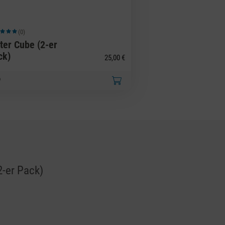
(0)
hschnittliche Bewertung von 5 von 5 Sternen
ter Cube (2-er
ck)
25,00 €
2-er Pack)
on 5 von 5 Sternen