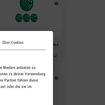
(0)
hschnittliche Bewertung von 5 von 5 Sternen
Über Cookies
ft-Pin Green Forest
7,90 €
le Medien anbieten zu
ionen zu deiner Verwendung
re Partner führen diese
ast oder die sie im