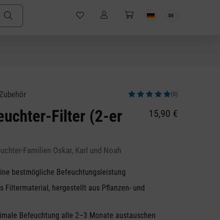
DE
 Zubehör
(0)
Durchschnittliche Bewertung von 5 v
euchter-Filter (2-er
15,90 €
euchter-Familien Oskar, Karl und Noah
eine bestmögliche Befeuchtungsleistung
 Filtermaterial, hergestellt aus Pflanzen- und
timale Befeuchtung alle 2–3 Monate austauschen