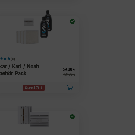
(0)
hschnittliche Bewertung von 5 von 5 Sternen
kar / Karl / Noah
59,00 €
behör Pack
63,70 €
Spare 4,70 €