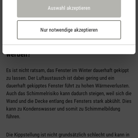
vier Wände hineinkommt. Dabei kann das Fenster am
Auswahl akzeptieren
Morgen sowie am Abend für ein paar Minuten geöffnet
werden.
Nur notwendige akzeptieren
Richtig lüften im Winter – Weshalb sollten
im Winter die Fenster nicht gekippt
werden?
Es ist nicht ratsam, das Fenster im Winter dauerhaft gekippt
zu lassen. Der Luftaustausch ist dabei gering und ein
dauerhaft gekipptes Fenster führt zu hohen Wärmeverlusten.
Auch das Schimmelrisiko kann dadurch steigen, weil sich die
Wand und die Decke entlang des Fensters stark abkühlt. Dies
kann zu Kondenswasser und somit zu Schimmelbildung
führen.
Die Kippstellung ist nicht grundsätzlich schlecht und kann in