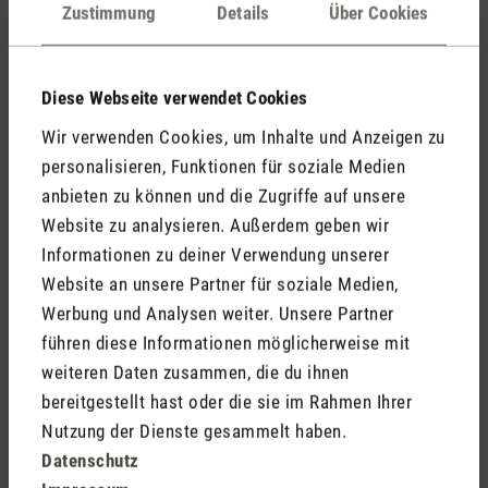
Auswirkungen auf den Körper. Dabei trocknen die
Zustimmung
Details
Über Cookies
Schleimhäute aus und Husten sowie Atembeschwerden
können daraus entstehen. Auch Hautprobleme sowie eine
höhere Infektanfälligkeit sind möglich. Weitere
Diese Webseite verwendet Cookies
Auswirkungen von trockener Raumluft auf den Körper findest
Wir verwenden Cookies, um Inhalte und Anzeigen zu
du
hier
. Ein
Luftbefeuchter
schafft hier Abhilfe und sorgt
personalisieren, Funktionen für soziale Medien
dafür, dass es nicht so weit kommt. Er sorgt für ein
anbieten zu können und die Zugriffe auf unsere
optimales Raumklima, indem du dich rundum wohlfühlen
Website zu analysieren. Außerdem geben wir
kannst.
Informationen zu deiner Verwendung unserer
Website an unsere Partner für soziale Medien,
Auch eine zu hohe Luftfeuchtigkeit hat Auswirkungen auf
Werbung und Analysen weiter. Unsere Partner
unsere Gesundheit. Weitere Informationen findest du
hier
.
führen diese Informationen möglicherweise mit
weiteren Daten zusammen, die du ihnen
bereitgestellt hast oder die sie im Rahmen Ihrer
Nutzung der Dienste gesammelt haben.
Datenschutz