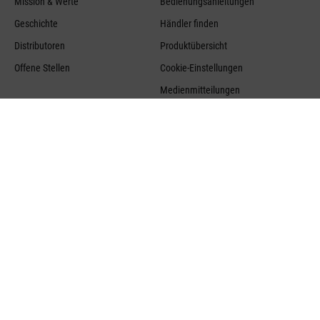
Mission & Werte
Bedienungsanleitungen
Geschichte
Händler finden
Distributoren
Produktübersicht
Offene Stellen
Cookie-Einstellungen
Medienmitteilungen
Blog Übersicht
Rückgabe
Kontakt
Versand
Stadler Form Germany GmbH
Alt-Heerdt 104
Rücksendung
40549 Düsseldorf
Entsorgung von Altgeräten
Germany
Gewährleistung / Reparatur
+49 (0)211 – 97 53 16 40
Widerrufsrecht
service@stadlerform.com
Widerruf starten