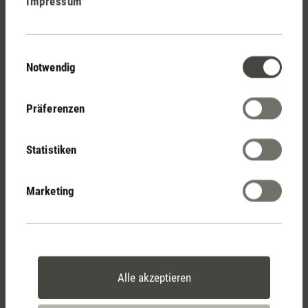
Impressum
Einwilligungsauswahl
Notwendig
Präferenzen
Was muss ich beim Lüften im
Schlafzimmer beachten?
Statistiken
Nach der Anschaffung eines Luftbefeuchters stellt sich oft
die Frage, ob weiterhin mit offenem beziehungsweise
Marketing
gekipptem Fenster geschlafen werden kann. Die Antwort ist
nein, denn das wäre kontraproduktiv. Der Luftbefeuchter führt
der Raumluft konstant Feuchtigkeit zu. Gleichzeitig gelangt
die kalte, sehr trockene Aussenluft durchs Fenster ins
Zimmer. Wir empfehlen deshalb auch fürs Schlafzimmer das
Alle akzeptieren
altbekannte «Stosslüften», damit frische Luft in die eigenen