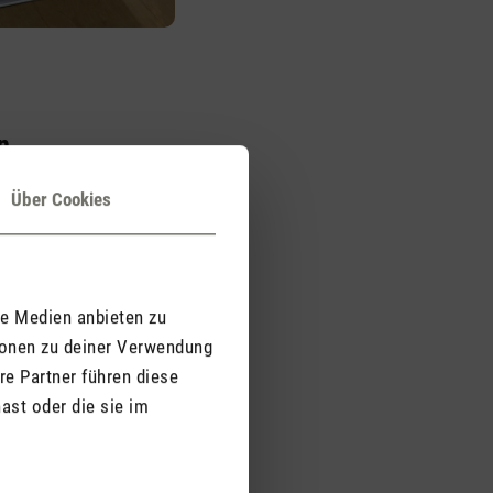
n
ilter wird oft
Über Cookies
halb hat Oskar eine
an den Filterwechsel
le Medien anbieten zu
ionen zu deiner Verwendung
re Partner führen diese
ast oder die sie im