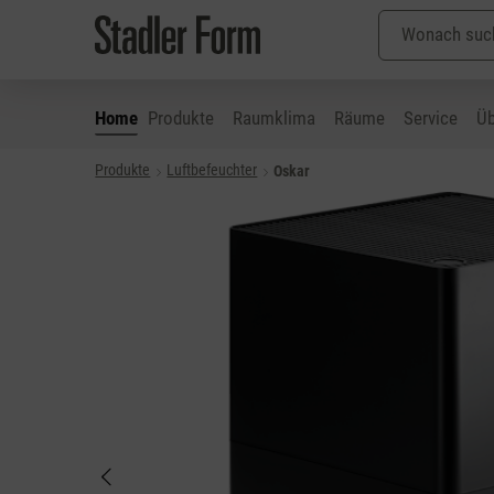
Home
Produkte
Raumklima
Räume
Service
Üb
Produkte
Luftbefeuchter
Oskar
 Hauptinhalt springen
Zur Suche springen
Zur Hauptnavigation springen
Bildergalerie überspringen