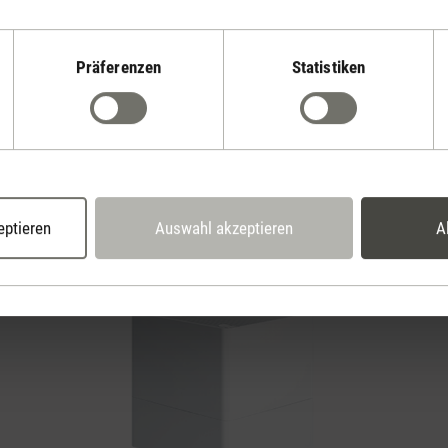
lett ausgestattet
uftbefeuchter-Filter
he Hygiene Tabs,
Präferenzen
Statistiken
direkt nach dem
ehmen kannst.
eptieren
Auswahl akzeptieren
A