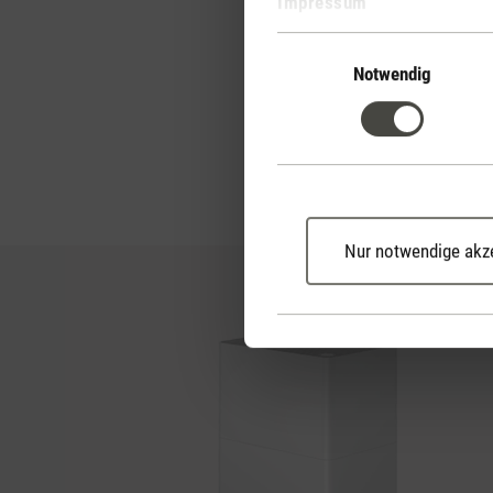
Impressum
Dein Oskar kommt komp
zu dir! Freu dich auf 2 L
Einwilligungsauswahl
und 1 Packung praktisc
Notwendig
damit du deinen Oskar 
Auspacken in Betrieb n
Nur notwendige akz