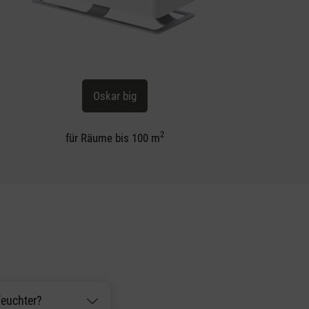
Oskar big
2
für Räume bis 100 m
feuchter?