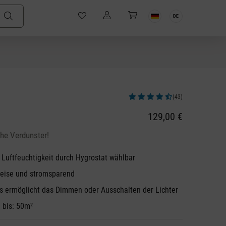
DE
(43)
Durchschnittliche Bewertung von 4.72
129,00 €
he Verdunster!
Luftfeuchtigkeit durch Hygrostat wählbar
leise und stromsparend
 ermöglicht das Dimmen oder Ausschalten der Lichter
 bis: 50m²