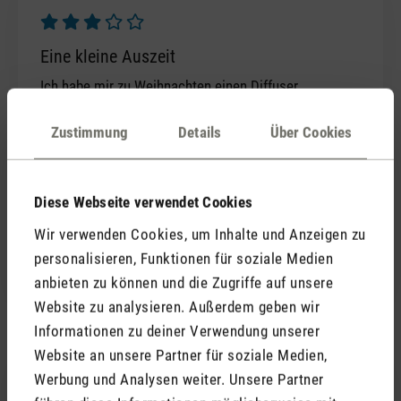
Bewertung mit 3 von 5 Sternen
Eine kleine Auszeit
Ich habe mir zu Weihnachten einen Diffuser
gewünscht und bekam Nora. Mir gefällt das schlichte,
klare Design, das mich an einen Vulkan erinnert, der
Zustimmung
Details
Über Cookies
darauf aufmerksam macht, dass er bald ausbrechen
könnte, vielleicht aber auch nicht, irgendwie
magisch…
Diese Webseite verwendet Cookies
Mit den Einstellungen ist man schnell vertraut. Für
Wir verwenden Cookies, um Inhalte und Anzeigen zu
mich hat die Pseudo-Flamme etwas Meditatives,
personalisieren, Funktionen für soziale Medien
Beruhigendes - sehr entspannend…
anbieten zu können und die Zugriffe auf unsere
Website zu analysieren. Außerdem geben wir
Informationen zu deiner Verwendung unserer
Website an unsere Partner für soziale Medien,
3. November 2025 16:34
Werbung und Analysen weiter. Unsere Partner