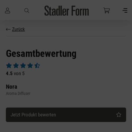
Zum Hauptinhalt springen
Zurück
Gesamtbewertung
Durchschnittliche Bewertung von 4.5 von 5 Sternen
4.5
von 5
Nora
Aroma Diffuser
Jetzt Produkt bewerten