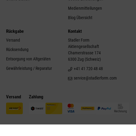
Medienmitteilungen
Blog Übersicht
Rückgabe
Kontakt
Versand
Stadler Form
Aktiengesellschaft
Rücksendung
Chamerstrasse 174
Entsorgung von Altgeräten
6300 Zug (Schweiz)
Gewährleistung / Reparatur
+41 41 720 48 48
service@stadlerform.com
Versand
Zahlung