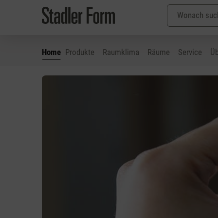
Home
Produkte
Raumklima
Räume
Service
Üb
 Hauptinhalt springen
Zur Suche springen
Zur Hauptnavigation springen