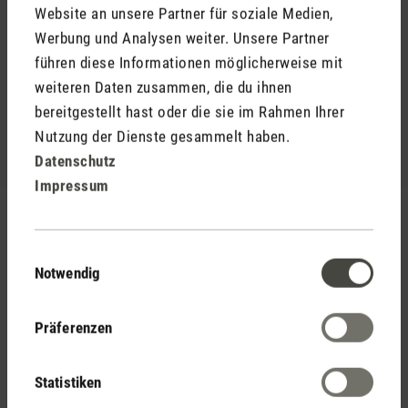
Bewertungen
Website an unsere Partner für soziale Medien,
Werbung und Analysen weiter. Unsere Partner
(0)
führen diese Informationen möglicherweise mit
Durchschnittliche Bewertung von 5 von 5 Sternen
weiteren Daten zusammen, die du ihnen
bereitgestellt hast oder die sie im Rahmen Ihrer
Jetzt Produkt bewerten
Nutzung der Dienste gesammelt haben.
Datenschutz
Impressum
Unsere Empfehlung
Einwilligungsauswahl
Notwendig
Das könnte dir gefallen
Präferenzen
Statistiken