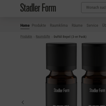
Home
Produkte
Raumklima
Räume
Service
Üb
Produkte
Raumdüfte
Duftöl Repel (3-er Pack)
 Hauptinhalt springen
Zur Suche springen
Zur Hauptnavigation springen
Bildergalerie überspringen