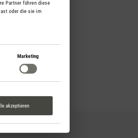
Verwendung
re Partner führen diese
ast oder die sie im
für die Anwendung mit
ftbefeuchter,
deren Duftspendern.
innen und draussen
.
Marketing
lle akzeptieren