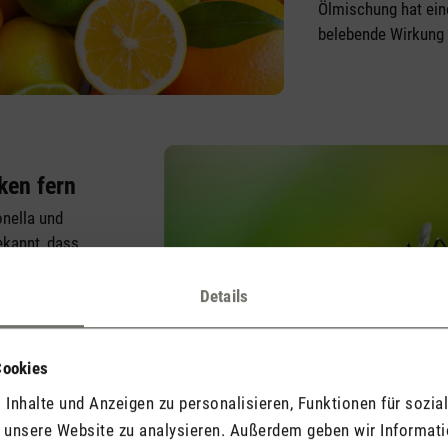
Ölmischung hat ein
belebende Wirkung 
ken fern
onella und
ekannt, dass
n und sich deshalb
alten.
Details
Cookies
Inhalte und Anzeigen zu personalisieren, Funktionen für sozia
f unsere Website zu analysieren. Außerdem geben wir Informat