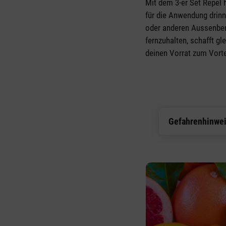
Mit dem 3-er Set Repel h
für die Anwendung drinn
oder anderen Aussenbere
fernzuhalten, schafft g
deinen Vorrat zum Vorte
Gefahrenhinwe