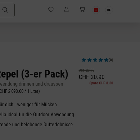
DE
(0)
Durchschnittliche Bewertung von 5 v
Repel (3-er Pack)
CHF 29.70
CHF 20.90
Anwendung drinnen und draussen
Spare CHF 8.80
CHF 2’090.00 / 1 Liter)
r dich - weniger für Mücken
ella ideal für die Outdoor-Anwendung
erende und belebende Dufterlebnisse