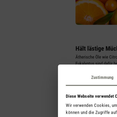
Hält lästige Müc
Ätherische Öle wie Citr
Eukalyptus sind dafür b
Insekten sie nicht möge
von diesen Düften fernh
Zustimmung
Diese Webseite verwendet 
Wir verwenden Cookies, um 
können und die Zugriffe au