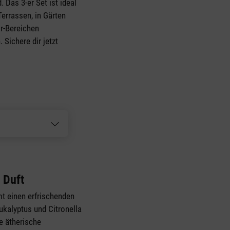
 Das 3-er Set ist ideal
errassen, in Gärten
or-Bereichen
Sichere dir jetzt
 Duft
mt einen erfrischenden
Eukalyptus und Citronella
e ätherische