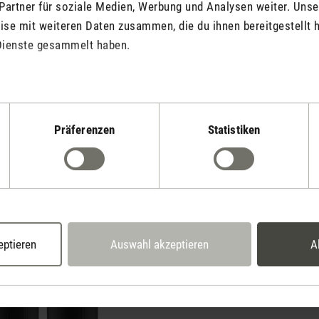
Vielfältige 
Partner für soziale Medien, Werbung und Analysen weiter. Unse
se mit weiteren Daten zusammen, die du ihnen bereitgestellt h
Repel ist geeignet 
Dienste gesammelt haben.
Aroma Diffusern, Lu
Luftwäscher und an
Das Duftöl kann dr
angewendet werden
Präferenzen
Statistiken
eptieren
Auswahl akzeptieren
A