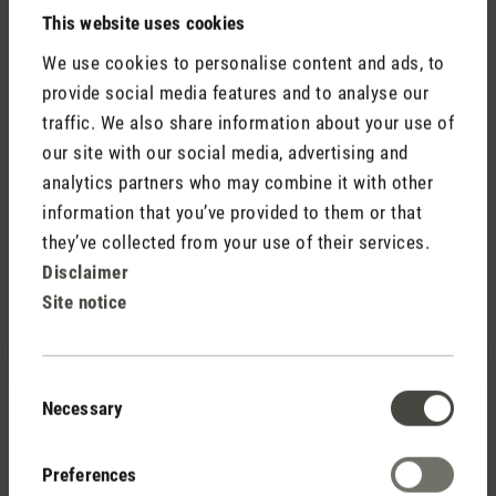
This website uses cookies
Shield von Stadler Form lässt selbst die kleinste
Wärme draussen. Ich bin einfach begeistert und
We use cookies to personalise content and ads, to
endlich ist es kühl in meiner Dachgeschosswohnung,
provide social media features and to analyse our
ohne dass ich die Klimaanlage mit voller Power
traffic. We also share information about your use of
laufen lassen muss! Zudem lässt es sich im selben
our site with our social media, advertising and
Raum auch schöner aushalten, da kein Tücher-
analytics partners who may combine it with other
Gehange oder Dunkelheit die Atmosphäre kaputt
information that you’ve provided to them or that
macht.
they’ve collected from your use of their services.
Da mein Fenster etwas grösser als nur 4m ist,
Disclaimer
brauchte es etwas Geschick und Kreativität bis es
Site notice
passend angebracht war. Trotzdem funktioniert es
(fast) perfekt!
Consent
Necessary
Selection
Preferences
Rate product