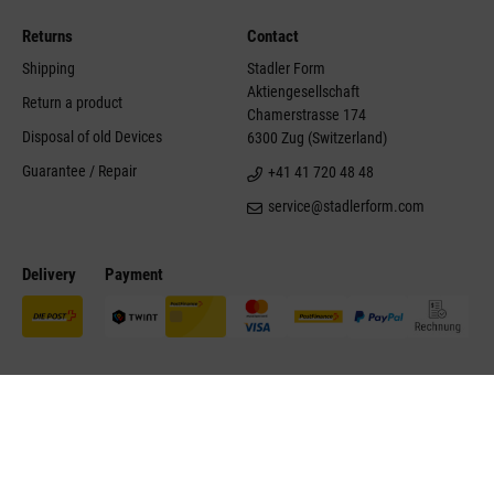
Returns
Contact
Shipping
Stadler Form
Aktiengesellschaft
Return a product
Chamerstrasse 174
Disposal of old Devices
6300 Zug (Switzerland)
Guarantee / Repair
+41 41 720 48 48
service@stadlerform.com
Delivery
Payment
©Stadler Form 2026
Site notice
Disclaimer
Conditions of sale
Contact
Accessibility