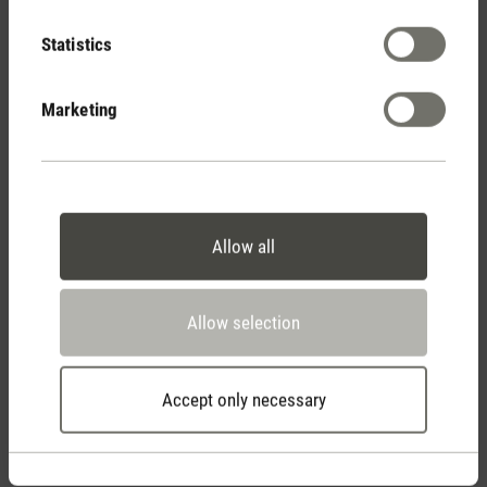
Statistics
Marketing
Stadler Form
Allow all
Your Benefits
Allow selection
Free shipping
from CHF 50
Accept only necessary