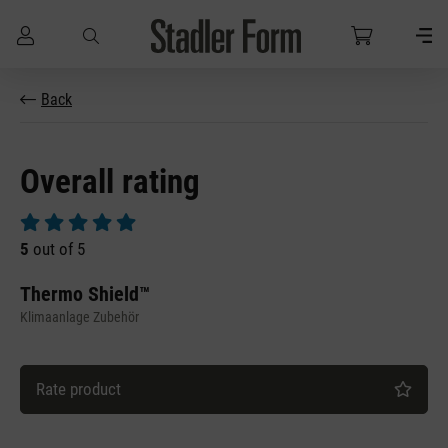
Skip to main content
Back
Overall rating
Average rating of 5 out of 5 stars
5
out of 5
Thermo Shield™
Klimaanlage Zubehör
Rate product