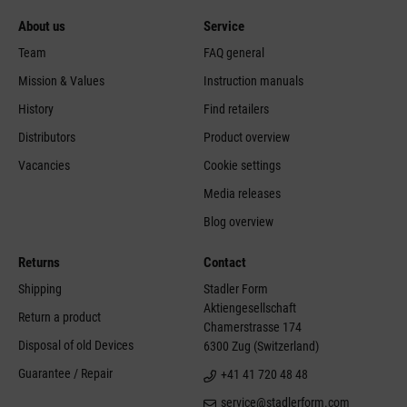
About us
Service
Team
FAQ general
Mission & Values
Instruction manuals
History
Find retailers
Distributors
Product overview
Vacancies
Cookie settings
Media releases
Blog overview
Returns
Contact
Shipping
Stadler Form
Aktiengesellschaft
Return a product
Chamerstrasse 174
Disposal of old Devices
6300 Zug (Switzerland)
Guarantee / Repair
+41 41 720 48 48
service@stadlerform.com