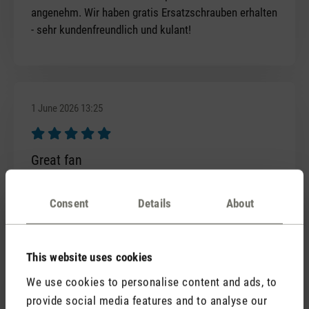
angenehm. Wir haben gratis Ersatzschrauben erhalten
- sehr kundenfreundlich und kulant!
1 June 2026 13:25
Review with rating of 5 out of 5 stars
Great fan
Very good product, produced in Switzerland and with
good finitions . What can we ask for more ?
Consent
Details
About
This website uses cookies
23 June 2026 14:07
We use cookies to personalise content and ads, to
provide social media features and to analyse our