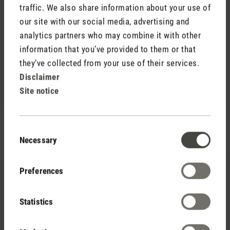
traffic. We also share information about your use of
Review with rating of 5 out of 5 stars
Peter
our site with our social media, advertising and
Mein Schwarzer Peter ist einfach genial!
analytics partners who may combine it with other
Am Samstag bei heissem Wetter bestellt, heute
information that you’ve provided to them or that
Dienstag bei immer noch über 30° erhalten und sofort
they’ve collected from your use of their services.
einsetzbar. Viel einfacher zum Zusammenbauen als
Disclaimer
Ikea !!!
Site notice
Und sieht erst noch gut aus.
Consent
Necessary
Selection
23 June 2026 15:44
Preferences
Review with rating of 5 out of 5 stars
5 Sterne ***** für Peter
Statistics
Wir haben seit etwa 6 Jahren den Turmventilator
Peter. Er läuft bei den aktuellen Temperaturen 24