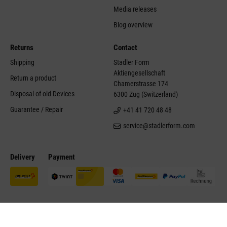
Media releases
Blog overview
Returns
Contact
Shipping
Stadler Form
Aktiengesellschaft
Return a product
Chamerstrasse 174
Disposal of old Devices
6300 Zug (Switzerland)
Guarantee / Repair
+41 41 720 48 48
service@stadlerform.com
Delivery
Payment