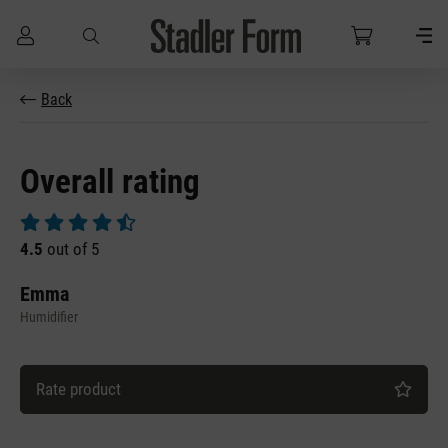
Skip to main content
Back
Overall rating
Average rating of 4.5 out of 5 stars
4.5
out of 5
Emma
Humidifier
Rate product