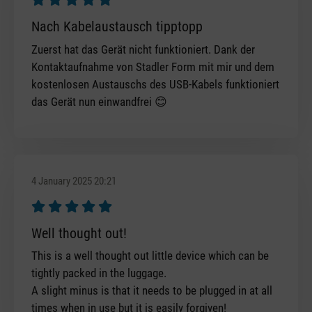
Review with rating of 5 out of 5 stars
Nach Kabelaustausch tipptopp
Zuerst hat das Gerät nicht funktioniert. Dank der
Kontaktaufnahme von Stadler Form mit mir und dem
kostenlosen Austauschs des USB-Kabels funktioniert
das Gerät nun einwandfrei 😊
4 January 2025 20:21
Review with rating of 5 out of 5 stars
Well thought out!
This is a well thought out little device which can be
tightly packed in the luggage.
A slight minus is that it needs to be plugged in at all
times when in use but it is easily forgiven!