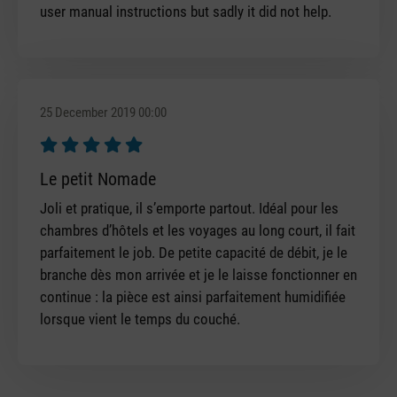
user manual instructions but sadly it did not help.
25 December 2019 00:00
Review with rating of 5 out of 5 stars
Le petit Nomade
Joli et pratique, il s’emporte partout. Idéal pour les
chambres d’hôtels et les voyages au long court, il fait
parfaitement le job. De petite capacité de débit, je le
branche dès mon arrivée et je le laisse fonctionner en
continue : la pièce est ainsi parfaitement humidifiée
lorsque vient le temps du couché.