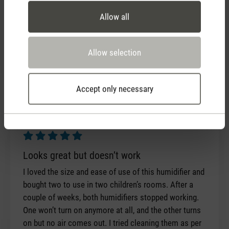
Review with rating of 5 out of 5 stars
Nicht mehr ohne Emma
Allow all
Zuhause im Schlafzimmer und im Wohnmobil auf
Reisen - Emma befeuchtet die Luft optimal, ist sehr
Allow selection
leise und sieht super aus.
Accept only necessary
9 January 2022 19:31
Review with rating of 5 out of 5 stars
Looks great but doesn’t work
I loved the size and ease of use of this humidifier and
bought two to use in two children’s rooms. After a
couple of weeks, both humidifiers stopped working.
One won’t turn on anymore at all, and the other turns
on but no air comes out. I tried cleaning them as per