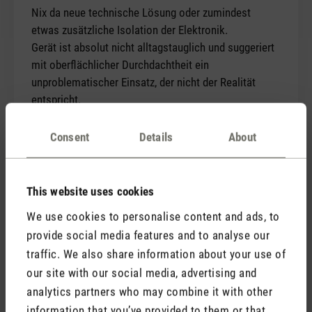
Nix da neue technische Lösung oder zumindest
etwas zusätzliche Isolation der Elektronik.
Gerät ist absolut nicht alltagstauglich und suggeriert
mit oberflächlicher Durchdachtheit ein
unproblematischer Einsatz, der nicht der Realität
entspricht.
Ich brauche seit 20 Jahren Verdunster dieser Bauart.
Doch so schnell ist mir noch keiner kaputt gegangen.
Consent
Details
About
Wir waren in direktem Kontakt mit
This website uses cookies
dem Kunden und konnten gemeinsam
We use cookies to personalise content and ads, to
eine passende Lösung finden. Sie
provide social media features and to analyse our
haben Fragen zu Emma? Nehmen Sie
traffic. We also share information about your use of
am besten direkt Kontakt mit uns
our site with our social media, advertising and
auf.
analytics partners who may combine it with other
information that you’ve provided to them or that