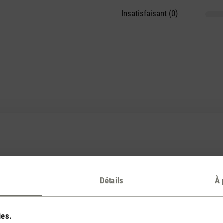
Insatisfaisant (0)
!
 5 étoiles
r zufrieden.
Détails
À 
ies.