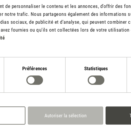
 de personnaliser le contenu et les annonces, d'offrir des fon
r notre trafic. Nous partageons également des informations sur 
Rédiger un avis
ias sociaux, de publicité et d'analyse, qui peuvent combiner ce
vez fournies ou qu'ils ont collectées lors de votre utilisation 
ité
Préférences
Statistiques
Stadler Form
Tes avantages
30 jours
2 ans de garantie avec
Droit de retour
propre centre de service
Autoriser la sélection