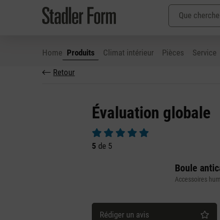
Home
Produits
Climat intérieur
Pièces
Service
Retour
ser au contenu principal
Passer à la recherche
Passer à la navigation principale
Évaluation globale
Note moyenne de 5 sur 5 étoiles
5
de 5
Boule antic
Accessoires humi
Rédiger un avis