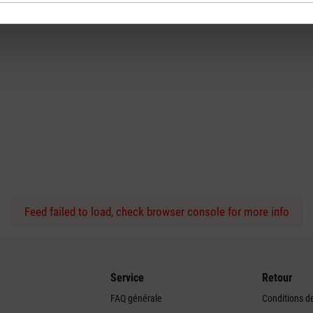
Feed failed to load, check browser console for more info
Service
Retour
FAQ générale
Conditions de