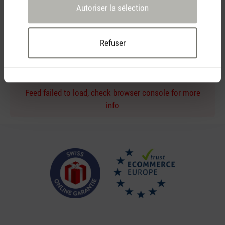
Autoriser la sélection
Conseil d'achat personnel
Refuser
par téléphone ou chat en direct
Feed failed to load, check browser console for more
info