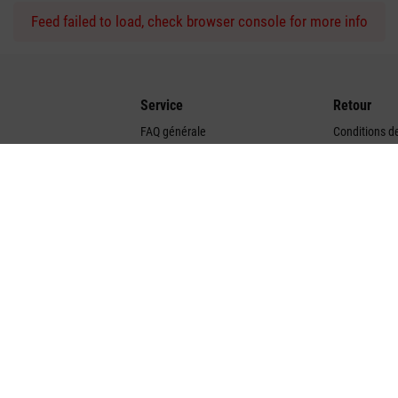
Feed failed to load, check browser console for more info
Service
Retour
FAQ générale
Conditions de
Valeurs
Mode d'emploi
Droit de reto
Trouver un revendeur
Élimination 
urs
Aperçu des produits
Garantie / R
mploi
Gestion des cookies
Communiqués de presse
Aperçu du blog