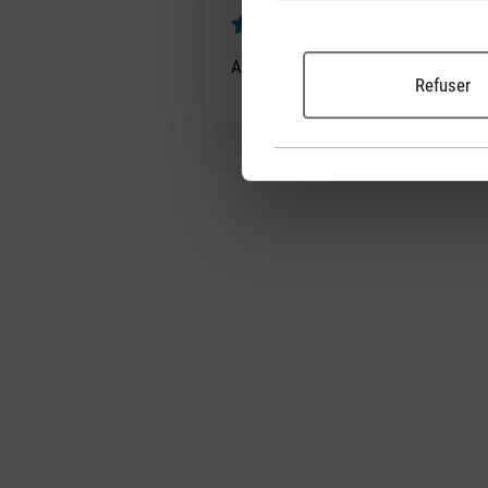
Silent and sty
Évaluation avec une note de 5 sur
Anna is an easy to use and silent he
Refuser