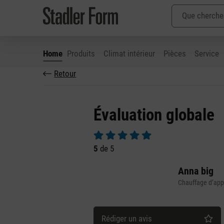
Home
Produits
Climat intérieur
Pièces
Service
Retour
ser au contenu principal
Passer à la recherche
Passer à la navigation principale
Évaluation globale
Note moyenne de 5 sur 5 étoiles
5
de 5
Anna big
Chauffage d’app
Rédiger un avis