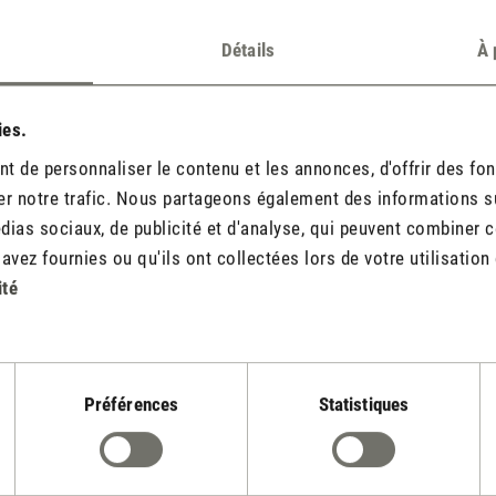
n
Détails
À 
 5 étoiles
d ist sehr kompakt.
ies.
 de personnaliser le contenu et les annonces, d'offrir des fon
r notre trafic. Nous partageons également des informations sur 
ias sociaux, de publicité et d'analyse, qui peuvent combiner ce
ther
vez fournies ou qu'ils ont collectées lors de votre utilisation 
 5 étoiles
ité
ct verpakt.
voudig in gebruik.
lij mee.
Préférences
Statistiques