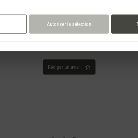
lisch heater
 5 étoiles
ater that has a beautiful design.
Autoriser la sélection
Rédiger un avis