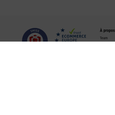
À propos
Team
Mission & 
Histoire
Distribute
Offres d'e
Livraison
Paiement