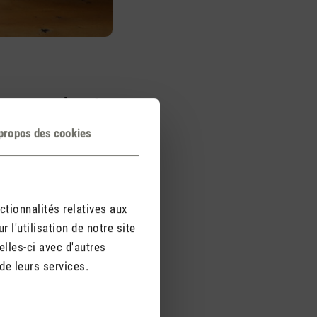
eu encombrant
m little est sa taille
propos des cookies
rmet de s’intégrer sans
pièce. Sam little
x 13 cm pour une
ctionnalités relatives aux
l'utilisation de notre site
lles-ci avec d'autres
de leurs services.