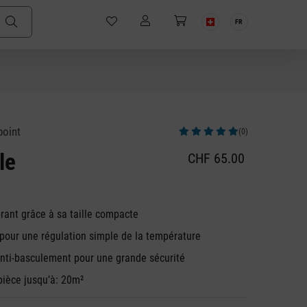
FR
point
(0)
Note moyenne de 5 sur 5 étoiles
le
CHF 65.00
ant grâce à sa taille compacte
pour une régulation simple de la température
anti-basculement pour une grande sécurité
 pièce jusqu’à: 20m²