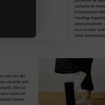
qui permet de régle
souhaitée de manièr
la température cible
chauffage d’appoint
automatiquement. S
sous la valeur souh
remet automatique
leur sûre lors des
 ses sécurités anti-
hauffe. Elles lui
é pour toutes les
hambre d’enfant.