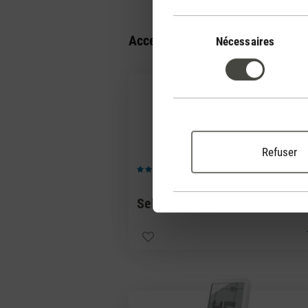
Sélection
Accessoires
du
Nécessaires
consentement
Refuser
(12)
Note moyenne de 3.83 sur 5 étoiles
Selina
CHF 2