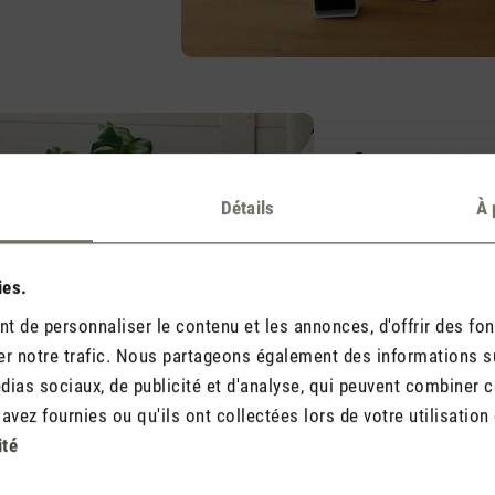
Compact et p
Un grand atout de Sa
Détails
À 
compacte qui lui pe
problème à chaque 
mesure à peine 13 
ies.
hauteur de 36,5 cm.
 de personnaliser le contenu et les annonces, d'offrir des fon
r notre trafic. Nous partageons également des informations sur 
ias sociaux, de publicité et d'analyse, qui peuvent combiner ce
vez fournies ou qu'ils ont collectées lors de votre utilisation 
ité