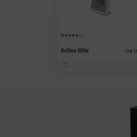
(4)
Note moyenne de 5 sur 5 étoiles
Selina little
CHF 1