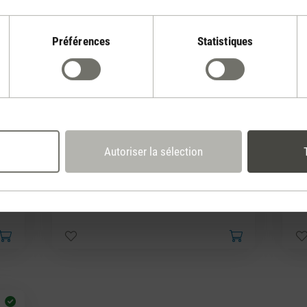
Préférences
Statistiques
Autoriser la sélection
(12)
Note moyenne de 3.83 sur 5 étoiles
Note
Selina
Sel
0.00
CHF 20.00