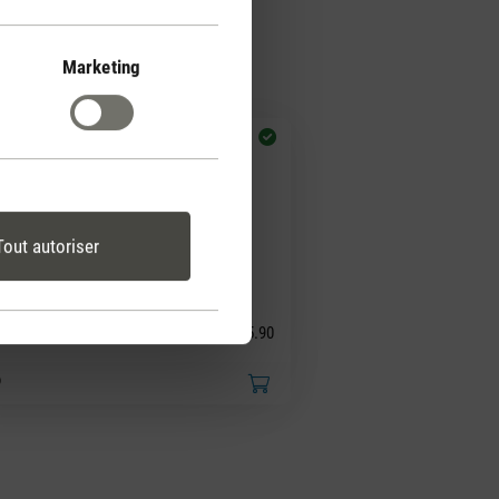
Marketing
Tout autoriser
(4)
 moyenne de 5 sur 5 étoiles
ina little
CHF 15.90