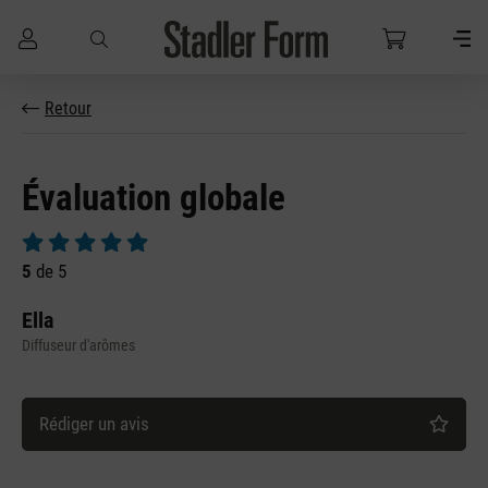
Passer au contenu principal
Retour
Évaluation globale
Note moyenne de 5 sur 5 étoiles
5
de 5
Ella
Diffuseur d'arômes
Rédiger un avis