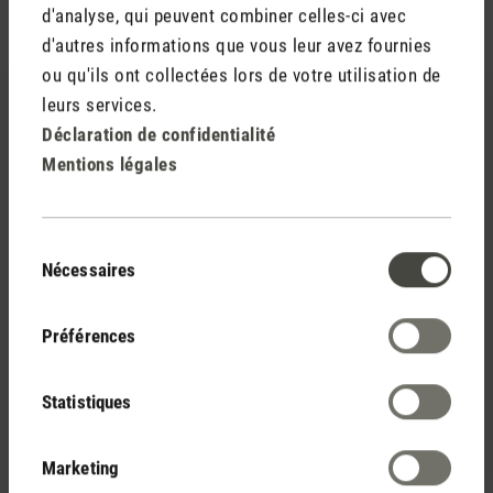
d'analyse, qui peuvent combiner celles-ci avec
d'autres informations que vous leur avez fournies
18 février 2026 18:49
ou qu'ils ont collectées lors de votre utilisation de
leurs services.
Déclaration de confidentialité
Évaluation avec une note de 5 sur 5 étoiles
Bester diffuser
Mentions légales
Sehr guter diffuser welcher auch größere Räume gut
beduftet.
Sélection
Ich hatte zuerst ein gebrauchtes Gerät bekommen,
Nécessaires
du
doch der Kundenservice hat sofort geantwortet und
consentement
mir ein neues Gerät zugeschickt.
Préférences
Super Service!
Statistiques
Das einzige, was ich mir wünschen würde, an dem
diffuser wär ein Timer.
Marketing