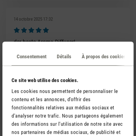
14 octobre 2025 17:32
Évaluation avec une note de 5 sur 5 étoiles
der beste Aroma Diffuser!
ich bin begeistert von diesem Aroma Diffuser! der
Consentement
Détails
À propos des cookies
Akku hält so lange, dass ich oft gar nicht mehr weiss,
wann ich ihn das letzte Mal aufgeladen habe. Die
Handhabung ist super easy, einfach Fläschchen
Ce site web utilise des cookies.
reindrehen und einschalten. Und das Duftöl wechseln,
ist ebenfalls schnell erledigt: einfach ein anderes
Les cookies nous permettent de personnaliser le
Fläschchen einfügen und fertig. Morgens
contenu et les annonces, d'offrir des
Pfefferminze und abends Lavendel? Kein Problem.
fonctionnalités relatives aux médias sociaux et
Kein ausleeren, auswischen, Wasser einfüllen usw.
d'analyser notre trafic. Nous partageons également
Ich liebe Ella!
des informations sur l'utilisation de notre site avec
nos partenaires de médias sociaux, de publicité et