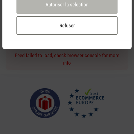
Autoriser la sélection
Conseil d'achat personnel
Refuser
par téléphone ou chat en direct
Feed failed to load, check browser console for more
info