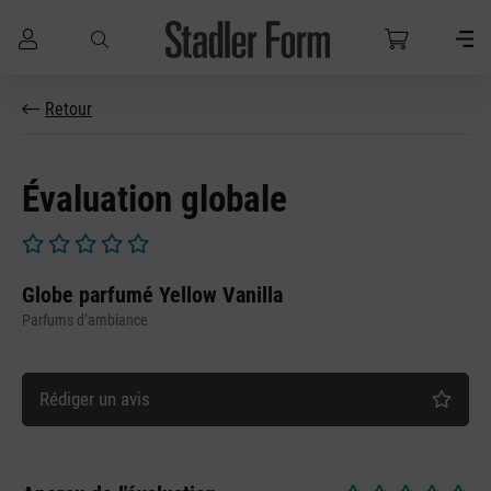
Passer au contenu principal
Retour
Évaluation globale
Note moyenne de 0 sur 5 étoiles
Globe parfumé Yellow Vanilla
Parfums d’ambiance
Rédiger un avis