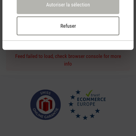
Autoriser la sélection
Conseil d'achat personnel
Refuser
par téléphone ou chat en direct
Feed failed to load, check browser console for more
info