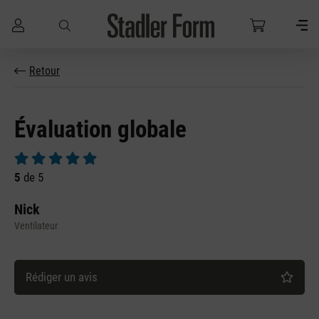
Passer au contenu principal
Retour
Évaluation globale
Note moyenne de 5 sur 5 étoiles
5
de 5
Nick
Ventilateur
Rédiger un avis