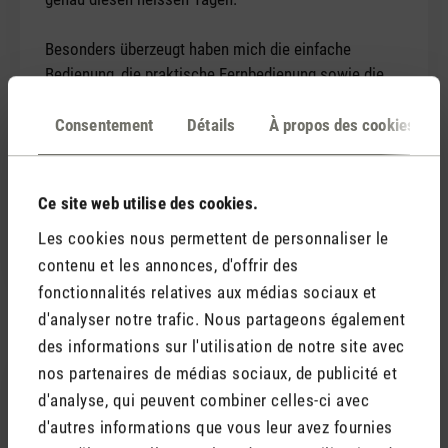
Besonders überzeugt haben mich die einfache
Bedienung, die praktische Fernbedienung sowie die
Timer-Funktion. Die Verarbeitung wirkt hochwertig
und stabil, und der Ventilator läuft zuverlässig ohne
Consentement
Détails
À propos des cookies
störende Geräusche oder Vibrationen.
Wer einen leisen und komfortablen Ventilator sucht,
Ce site web utilise des cookies.
wird hier definitiv fündig. Ich bin rundum zufrieden und
Les cookies nous permettent de personnaliser le
würde ihn jederzeit wieder kaufen.
contenu et les annonces, d'offrir des
fonctionnalités relatives aux médias sociaux et
d'analyser notre trafic. Nous partageons également
des informations sur l'utilisation de notre site avec
3 juillet 2026 16:25
nos partenaires de médias sociaux, de publicité et
d'analyse, qui peuvent combiner celles-ci avec
Évaluation avec une note de 5 sur 5 étoiles
d'autres informations que vous leur avez fournies
Hält, was er verspricht und bietet mehr als