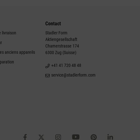
Contact
 livraison
Stadler Form
Aktiengesellschaft
ur
Chamerstrasse 174
des anciens appareils
6300 Zug (Suisse)
éparation
+41 41 720 48 48
service@stadlerform.com