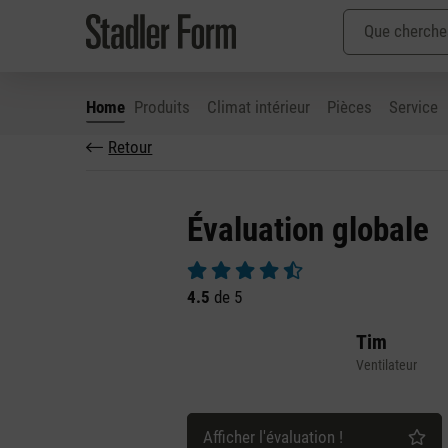
Home
Produits
Climat intérieur
Pièces
Service
Retour
ser au contenu principal
Passer à la recherche
Passer à la navigation principale
Évaluation globale
Note moyenne de 4.5 sur 5 étoiles
4.5
de 5
Tim
Ventilateur
Afficher l'évaluation !