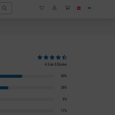
FR
Note moyenne de 4.5 sur 5 étoiles
4.5 de 5 Étoiles
50%
28%
6%
11%