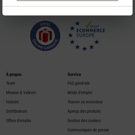
À propos
Service
Team
FAQ générale
Mission & Valeurs
Mode d'emploi
Histoire
Trouver un revendeur
Distributeurs
Aperçu des produits
Offres d'emploi
Gestion des cookies
Communiqués de presse