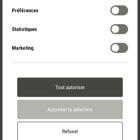
consentement
Préférences
30 jours
Droit de retour
Statistiques
Marketing
2 ans de garantie avec
propre centre de service
Tout autoriser
Conseil d'achat personnel
par téléphone ou chat en direct
Autoriser la sélection
Feed failed to load, check browser console for more
Refuser
info