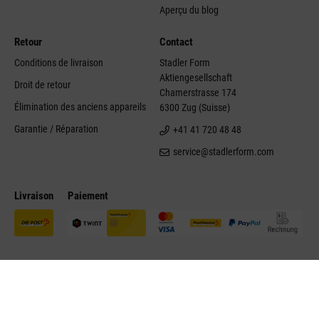
Aperçu du blog
Retour
Contact
Conditions de livraison
Stadler Form
Aktiengesellschaft
Droit de retour
Chamerstrasse 174
Élimination des anciens appareils
6300 Zug (Suisse)
Garantie / Réparation
+41 41 720 48 48
service@stadlerform.com
Livraison
Paiement
©Stadler Form 2026
Mentions légales
Politique de données
personnelles
Conditions générales
Contact
Accessibilité