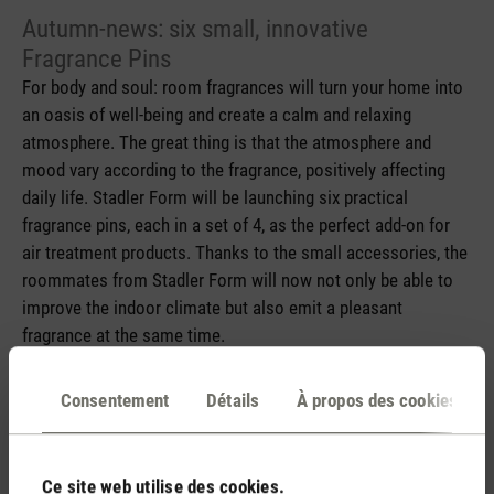
Autumn-news: six small, innovative
Fragrance Pins
For body and soul: room fragrances will turn your home into
an oasis of well-being and create a calm and relaxing
atmosphere. The great thing is that the atmosphere and
mood vary according to the fragrance, positively affecting
daily life. Stadler Form will be launching six practical
fragrance pins, each in a set of 4, as the perfect add-on for
air treatment products. Thanks to the small accessories, the
roommates from Stadler Form will now not only be able to
improve the indoor climate but also emit a pleasant
fragrance at the same time.
Consentement
Détails
À propos des cookies
Media release fragrance pins
Ce site web utilise des cookies.