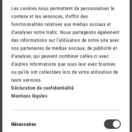
Les cookies nous permettent de personnaliser le
contenu et les annonces, d'offrir des
Media release fragrance pins.doc
fonctionnalités relatives aux médias sociaux et
d'analyser notre trafic. Nous partageons également
des informations sur l'utilisation de notre site avec
nos partenaires de médias sociaux, de publicité et
d'analyse, qui peuvent combiner celles-ci avec
d'autres informations que vous leur avez fournies
Stadler Form
ou qu'ils ont collectées lors de votre utilisation de
Tes avantages
leurs services.
Déclaration de confidentialité
Mentions légales
Livraison gratuite
à partir de CHF 50
Sélection
Nécessaires
du