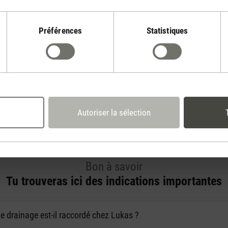
'air en option
Préférences
Statistiques
ponible en option,
iner les particules
i la qualité de l'air
Autoriser la sélection
Bon à savoir
Tu trouveras ici des indications importantes
 drainage est-il raccordé chez Lukas ?