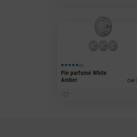
(0)
Note moyenne de 5 sur 5 étoiles
Pin parfumé White
Amber
CHF 