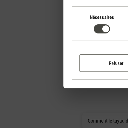
Sélection
Purification de l
du
Nécessaires
Grâce au filtre HEPA dis
consentement
Lukas peut en outre élim
de l'air et améliorer ains
ambiant.
Refuser
Comment le tuyau de