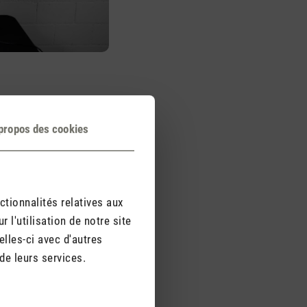
tique
propos des cookies
s sur le côté et à ses
ort cachées, le
Lukas peut être déplacé
ement.
ctionnalités relatives aux
l'utilisation de notre site
lles-ci avec d'autres
de leurs services.