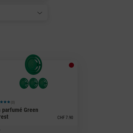
(0)
 moyenne de 5 sur 5 étoiles
n parfumé Green
rest
CHF 7.90