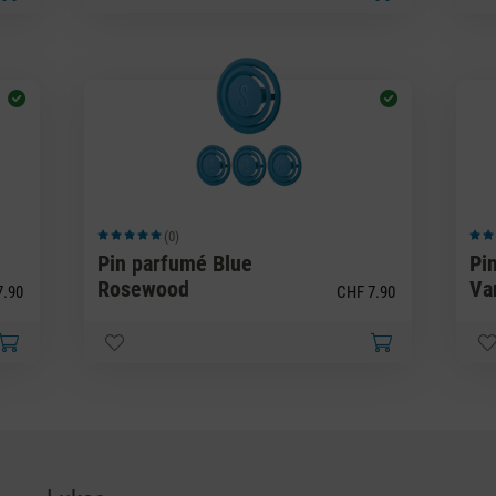
(0)
Note moyenne de 5 sur 5 étoiles
Note
Pin parfumé Blue
Pi
Rosewood
Van
7.90
CHF 7.90