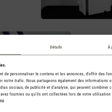
Mobile et pra
Détails
À 
Grâce à ses poignée
roulettes de transp
ies.
déshumidificateur 
facilement et rapid
 de personnaliser le contenu et les annonces, d'offrir des fon
r notre trafic. Nous partageons également des informations sur 
ias sociaux, de publicité et d'analyse, qui peuvent combiner ce
vez fournies ou qu'ils ont collectées lors de votre utilisation 
ité