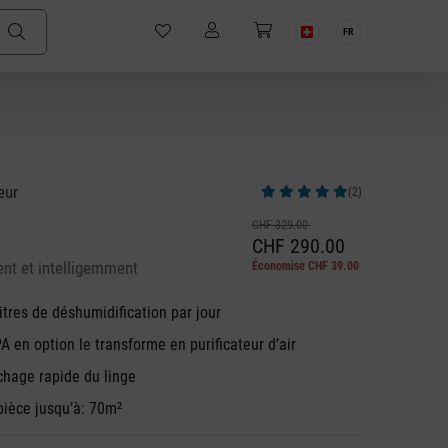
FR
eur
(2)
Note moyenne de 5 sur 5 étoiles
CHF 329.00
CHF 290.00
nt et intelligemment
Économise CHF 39.00
itres de déshumidification par jour
PA en option le transforme en purificateur d’air
hage rapide du linge
 pièce jusqu’à: 70m²