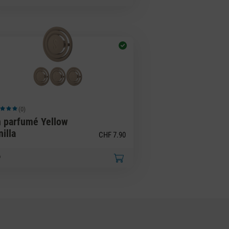
(0)
 moyenne de 5 sur 5 étoiles
n parfumé Yellow
illa
CHF 7.90