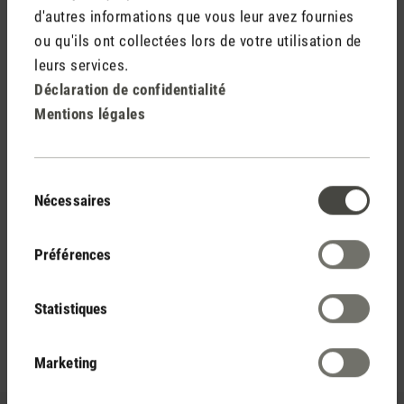
d'autres informations que vous leur avez fournies
ou qu'ils ont collectées lors de votre utilisation de
leurs services.
Déclaration de confidentialité
Mentions légales
Une utilisation variée
Repel peut être utilisé en combinaison avec des diffuseurs
Sélection
d'arômes, des humidificateurs, des laveurs d'air et d'autres
Nécessaires
du
diffuseurs de parfum. L'huile essentielle peut être utilisée
consentement
aussi bien à l'intérieur qu'à l'extérieur.
Préférences
Statistiques
Marketing