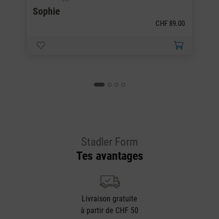
Note moyenne de 4.5 sur 5 étoiles
No
Sophie
S
CHF 89.00
Stadler Form
Tes avantages
Livraison gratuite
à partir de CHF 50