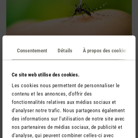
Tiens les moustiques gênants à distance
Consentement
Détails
À propos des cookies
Les huiles essentielles comme la citronnelle et l'eucalyptus
sont connues pour ne pas être appréciées par les insectes,
Ce site web utilise des cookies.
qui se tiennent donc à l'écart de ces odeurs.
Les cookies nous permettent de personnaliser le
contenu et les annonces, d'offrir des
fonctionnalités relatives aux médias sociaux et
d'analyser notre trafic. Nous partageons également
des informations sur l'utilisation de notre site avec
nos partenaires de médias sociaux, de publicité et
d'analyse, qui peuvent combiner celles-ci avec