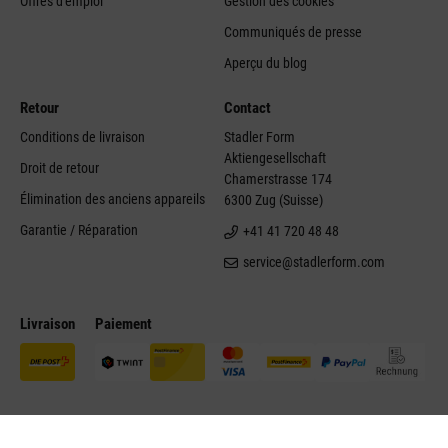
Offres d'emploi
Gestion des cookies
Communiqués de presse
Aperçu du blog
Retour
Contact
Conditions de livraison
Stadler Form
Aktiengesellschaft
Droit de retour
Chamerstrasse 174
Élimination des anciens appareils
6300 Zug (Suisse)
Garantie / Réparation
+41 41 720 48 48
service@stadlerform.com
Livraison
Paiement