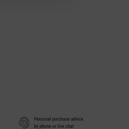
Personal purchase advice
by phone or live chat