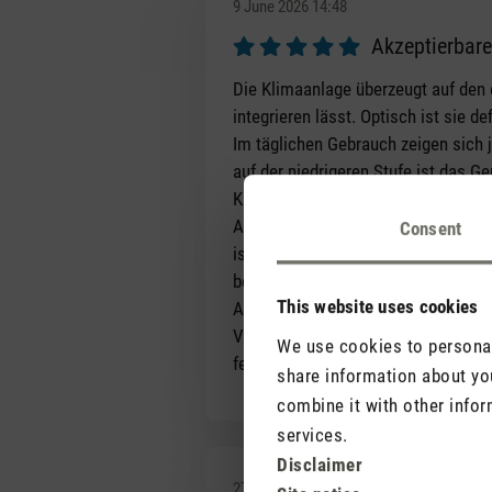
9 June 2026 14:48
Akzeptierbare
Review with rating of 5 out of 5 s
Die Klimaanlage überzeugt auf den 
integrieren lässt. Optisch ist sie d
Im täglichen Gebrauch zeigen sich j
auf der niedrigeren Stufe ist das G
Klimaanlage. Für ruhige Umgebunge
Auch die Automatikfunktion ist nur
Consent
ist, der Lüfter läuft jedoch weiter
bei der sich das Gerät bei steigen
This website uses cookies
Alles in allem handelt es sich um 
Verbesserungspotenzial im Bereich 
We use cookies to personali
fehlenden Features nachgereicht w
share information about you
combine it with other infor
services.
Disclaimer
27 June 2026 14:53