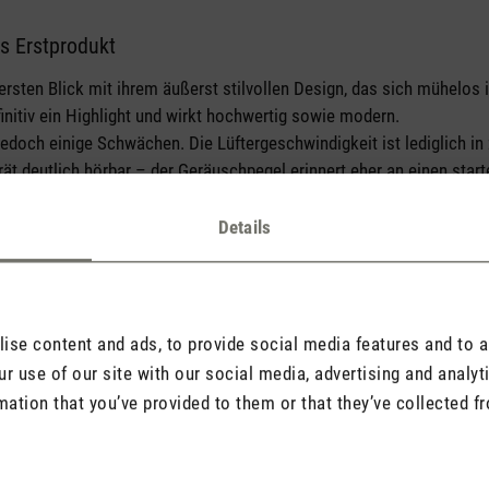
s Erstprodukt
tars
ersten Blick mit ihrem äußerst stilvollen Design, das sich mühelo
efinitiv ein Highlight und wirkt hochwertig sowie modern.
edoch einige Schwächen. Die Lüftergeschwindigkeit ist lediglich in z
erät deutlich hörbar – der Geräuschpegel erinnert eher an einen start
n ist das auf Dauer störend.
 teilweise durchdacht: Zwar schaltet der Kompressor ab, sobald di
Details
hin konstant weiter. Dadurch entsteht unnötiger Lärm und Energieverb
der Temperatur automatisch wieder einschaltet, was den Bedienkomfo
ein akzeptables Erstprodukt mit starkem Fokus auf Design, jedoch m
Funktionalität. Es bleibt zu hoffen, dass zukünftige Software-Upda
se content and ads, to provide social media features and to an
erden.
r use of our site with our social media, advertising and analy
mation that you’ve provided to them or that they’ve collected fr