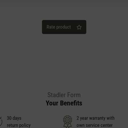
Rate product
Stadler Form
Your Benefits
30 days
2 year warranty with
return policy
own service center