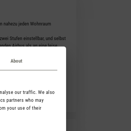
s in nahezu jeden Wohnraum
wei Stufen einstellbar, und selbst
enden Airbus als an eine leise
e gewünschte Temperatur erreicht
About
rauch. Zudem fehlt eine Funktion,
rt zusätzlich einschränkt.
it deutlichem
tes hier nachbessern und die
alyse our traffic. We also
tics partners who may
om your use of their